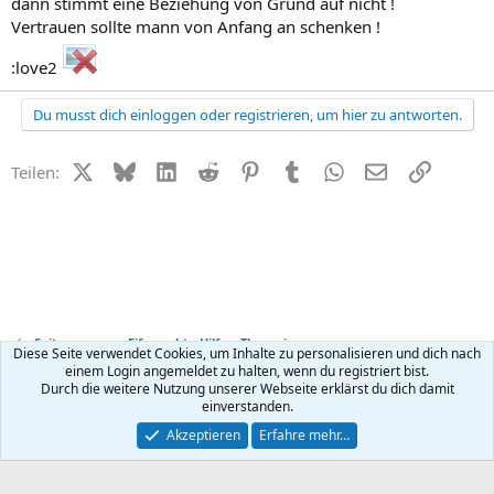
dann stimmt eine Beziehung von Grund auf nicht !
Vertrauen sollte mann von Anfang an schenken !
:love2
Du musst dich einloggen oder registrieren, um hier zu antworten.
X (Twitter)
Bluesky
LinkedIn
Reddit
Pinterest
Tumblr
WhatsApp
E-Mail
Link
Teilen:
Seitensprung + Eifersucht - Hilfe + Therapie
Diese Seite verwendet Cookies, um Inhalte zu personalisieren und dich nach
einem Login angemeldet zu halten, wenn du registriert bist.
Durch die weitere Nutzung unserer Webseite erklärst du dich damit
Kontakt
Nutzungsbedingungen
Datenschutz
Hilfe
R
einverstanden.
S
S
®
Community platform by XenForo
© 2010-2026 XenForo Ltd.
Akzeptieren
Erfahre mehr…