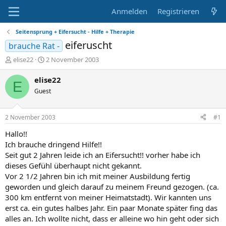
Anmelden
Registrieren
Seitensprung + Eifersucht - Hilfe + Therapie
eiferuscht
brauche Rat -
E
E
elise22
2 November 2003
r
r
s
s
elise22
E
t
t
Guest
e
e
l
l
l
l
2 November 2003
#1
e
t
r
a
Hallo!!
m
Ich brauche dringend Hilfe!!
Seit gut 2 Jahren leide ich an Eifersucht!! vorher habe ich
dieses Gefühl überhaupt nicht gekannt.
Vor 2 1/2 Jahren bin ich mit meiner Ausbildung fertig
geworden und gleich darauf zu meinem Freund gezogen. (ca.
300 km entfernt von meiner Heimatstadt). Wir kannten uns
erst ca. ein gutes halbes Jahr. Ein paar Monate später fing das
alles an. Ich wollte nicht, dass er alleine wo hin geht oder sich