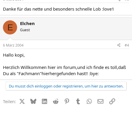
Danke für das nette und besonders schnelle Lob :love1
Elchen
E
Guest
6 März 2004
#4
Hallo kopi,
Herzlich Willkommen hier im forum,und ich finde es toll,daß
Du als "Fachmann"hierhergefunden hast!! :bye:
Du musst dich einloggen oder registrieren, um hier zu antworten.
X (Twitter)
Bluesky
LinkedIn
Reddit
Pinterest
Tumblr
WhatsApp
E-Mail
Link
Teilen: