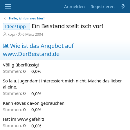
Anmelden
Registrieren
Hallo, ich bin neu hier!
Ein Beistand stellt isch vor!
Idee/Tipp -
E
E
kopi
6 März 2004
r
r
s
Wie ist das Angebot auf
s
t
t
www.DerBeistand.de
e
e
l
l
Völlig überflüssig!
l
l
e
t
Stimmen:
0
0,0%
r
a
So lala. Jugendamt interessiert mich nicht. Mache das lieber
m
alleine.
Stimmen:
0
0,0%
Kann etwas davon gebrauchen.
Stimmen:
0
0,0%
Hat im www gefehlt!
Stimmen:
0
0,0%