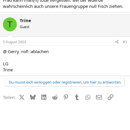
Frau kann man(n) total vergessen. Bei der wuerde
wahrscheinlich auch unsere Frauengruppe null Fisch ziehen.
Trine
T
Guest
5 August 2003
#3
@ Gerry :rofl :ablachen
LG
Trine
Du musst dich einloggen oder registrieren, um hier zu antworten.
X (Twitter)
Bluesky
LinkedIn
Reddit
Pinterest
Tumblr
WhatsApp
E-Mail
Link
Teilen: