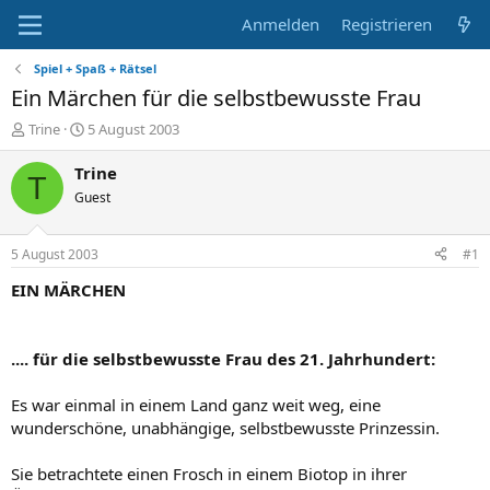
Anmelden
Registrieren
Spiel + Spaß + Rätsel
Ein Märchen für die selbstbewusste Frau
E
E
Trine
5 August 2003
r
r
s
s
Trine
T
t
t
Guest
e
e
l
l
l
l
5 August 2003
#1
e
t
r
a
EIN MÄRCHEN
m
.... für die selbstbewusste Frau des 21. Jahrhundert:
Es war einmal in einem Land ganz weit weg, eine
wunderschöne, unabhängige, selbstbewusste Prinzessin.
Sie betrachtete einen Frosch in einem Biotop in ihrer