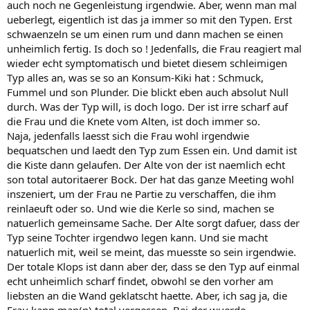
auch noch ne Gegenleistung irgendwie. Aber, wenn man mal
ueberlegt, eigentlich ist das ja immer so mit den Typen. Erst
schwaenzeln se um einen rum und dann machen se einen
unheimlich fertig. Is doch so ! Jedenfalls, die Frau reagiert mal
wieder echt symptomatisch und bietet diesem schleimigen
Typ alles an, was se so an Konsum-Kiki hat : Schmuck,
Fummel und son Plunder. Die blickt eben auch absolut Null
durch. Was der Typ will, is doch logo. Der ist irre scharf auf
die Frau und die Knete vom Alten, ist doch immer so.
Naja, jedenfalls laesst sich die Frau wohl irgendwie
bequatschen und laedt den Typ zum Essen ein. Und damit ist
die Kiste dann gelaufen. Der Alte von der ist naemlich echt
son total autoritaerer Bock. Der hat das ganze Meeting wohl
inszeniert, um der Frau ne Partie zu verschaffen, die ihm
reinlaeuft oder so. Und wie die Kerle so sind, machen se
natuerlich gemeinsame Sache. Der Alte sorgt dafuer, dass der
Typ seine Tochter irgendwo legen kann. Und sie macht
natuerlich mit, weil se meint, das muesste so sein irgendwie.
Der totale Klops ist dann aber der, dass se den Typ auf einmal
echt unheimlich scharf findet, obwohl se den vorher am
liebsten an die Wand geklatscht haette. Aber, ich sag ja, die