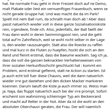
hat. Ne normale Frau geht in ihrer Freizeit doch auf ne Demo,
malt Plakate oder liest ein vernuenftiges Frauenbuch, wenn se
nicht gerade Gruppe hat. Und was macht die da im Park?
Spielt mit nem Ball rum, da schnallt man doch ab ! Aber dass
passt natuerlich wieder voll in diese ganze Sozialisationskiste
rein, irgendwie, finde ich. Also, jedenfalls, der Ball faellt der
Frau dann wohl in deren Swimmingpool rein, und die geht
total auf'm Zahnfleisch, weil se wohl nicht selber in der Lage
is, den wieder rauszuangeln. Statt also die Roecke zu raffen
und mal kurz in die Fluten zu huepfen, hockt die sich an den
Rand und flennt erstmal, dass die Baeume wackeln. Sag ich ja,
dass die voll die ganzen beknackten Verhaltensweisen von
ihrer sozialen Herkunftsschicht geschluckt hat : kommt ein
Problem, wird erstmal geflennt, statt ne Action zu starten. Ist
ja auch echt toll fuer diese Chauvis, weil die dann natuerlich
wieder irre gut dastehen und den dicken Macker markieren
koennen. Darum laeuft die Kiste ja auch immer so. Weiss man
ja. Naja, das fluppt natuerlich auch bei der irre prompt. Sofort
erscheint son wahnsinnig schleimiger Typ am Beckenrand
und macht auf Retter in der Not. Aber da ist die wohl an den
absoluten Oberchauvi geraten, die Frau. Der will naemlich