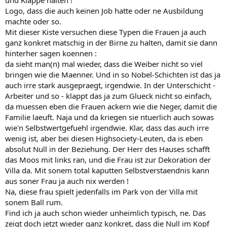
und Klappe halten !
Logo, dass die auch keinen Job hatte oder ne Ausbildung
machte oder so.
Mit dieser Kiste versuchen diese Typen die Frauen ja auch
ganz konkret matschig in der Birne zu halten, damit sie dann
hinterher sagen koennen :
da sieht man(n) mal wieder, dass die Weiber nicht so viel
bringen wie die Maenner. Und in so Nobel-Schichten ist das ja
auch irre stark ausgepraegt, irgendwie. In der Unterschicht -
Arbeiter und so - klappt das ja zum Glueck nicht so einfach,
da muessen eben die Frauen ackern wie die Neger, damit die
Familie laeuft. Naja und da kriegen sie ntuerlich auch sowas
wie'n Selbstwertgefuehl irgendwie. Klar, dass das auch irre
wenig ist, aber bei diesen Highsociety-Leuten, da is eben
absolut Null in der Beziehung. Der Herr des Hauses schafft
das Moos mit links ran, und die Frau ist zur Dekoration der
Villa da. Mit sonem total kaputten Selbstverstaendnis kann
aus soner Frau ja auch nix werden !
Na, diese frau spielt jedenfalls im Park von der Villa mit
sonem Ball rum.
Find ich ja auch schon wieder unheimlich typisch, ne. Das
zeigt doch jetzt wieder ganz konkret, dass die Null im Kopf