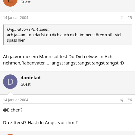
Guest
14 Januar 2004
#5
Original von silent_silent
ach ja....am ton darfst du dich auch nicht immer stören :rofl . viel
spass hier
Äh ja,vor diesem Mann solltest Du Dich etwas in Acht
nehmen,Rabenvater.... :angst :angst :angst :angst :angst ;D
danielad
D
Guest
14 Januar 2004
#6
@Elchen?
Du zitterst? Hast du Angst vor ihm ?