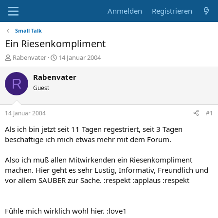
Anmelden
Registrieren
Small Talk
Ein Riesenkompliment
E
E
Rabenvater
14 Januar 2004
r
r
s
s
Rabenvater
R
t
t
Guest
e
e
l
l
l
l
14 Januar 2004
#1
e
t
r
a
Als ich bin jetzt seit 11 Tagen regestriert, seit 3 Tagen
m
beschäftige ich mich etwas mehr mit dem Forum.
Also ich muß allen Mitwirkenden ein Riesenkompliment
machen. Hier geht es sehr Lustig, Informativ, Freundlich und
vor allem SAUBER zur Sache. :respekt :applaus :respekt
Fühle mich wirklich wohl hier. :love1