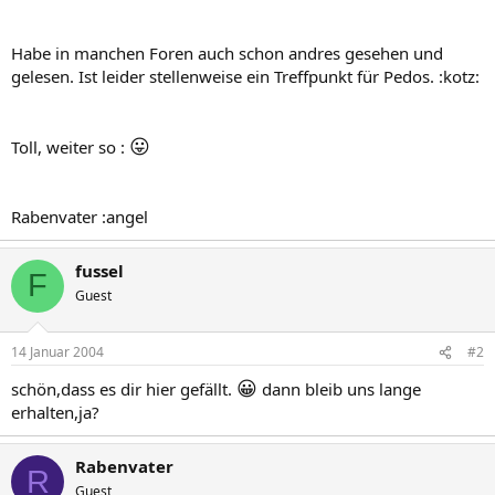
Habe in manchen Foren auch schon andres gesehen und
gelesen. Ist leider stellenweise ein Treffpunkt für Pedos. :kotz:
😛
Toll, weiter so :
Rabenvater :angel
fussel
F
Guest
14 Januar 2004
#2
😀
schön,dass es dir hier gefällt.
dann bleib uns lange
erhalten,ja?
Rabenvater
R
Guest