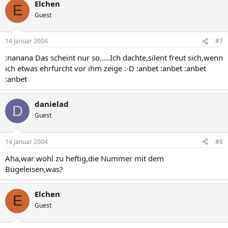
Elchen
E
Guest
14 Januar 2004
#7
:nanana Das scheint nur so.....Ich dachte,silent freut sich,wenn
ich etwas ehrfurcht vor ihm zeige :-D :anbet :anbet :anbet
:anbet
danielad
D
Guest
14 Januar 2004
#8
Aha,war wohl zu heftig,die Nummer mit dem
Bügeleisen,was?
Elchen
E
Guest