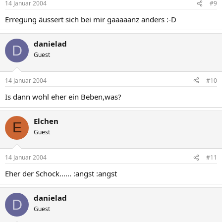
14 Januar 2004
#9
Erregung äussert sich bei mir gaaaaanz anders :-D
danielad
D
Guest
14 Januar 2004
#10
Is dann wohl eher ein Beben,was?
Elchen
E
Guest
14 Januar 2004
#11
Eher der Schock...... :angst :angst
danielad
D
Guest