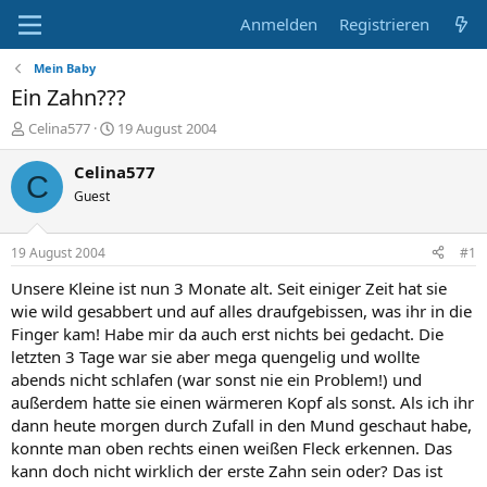
Anmelden
Registrieren
Mein Baby
Ein Zahn???
E
E
Celina577
19 August 2004
r
r
s
s
Celina577
C
t
t
Guest
e
e
l
l
l
l
19 August 2004
#1
e
t
r
a
Unsere Kleine ist nun 3 Monate alt. Seit einiger Zeit hat sie
m
wie wild gesabbert und auf alles draufgebissen, was ihr in die
Finger kam! Habe mir da auch erst nichts bei gedacht. Die
letzten 3 Tage war sie aber mega quengelig und wollte
abends nicht schlafen (war sonst nie ein Problem!) und
außerdem hatte sie einen wärmeren Kopf als sonst. Als ich ihr
dann heute morgen durch Zufall in den Mund geschaut habe,
konnte man oben rechts einen weißen Fleck erkennen. Das
kann doch nicht wirklich der erste Zahn sein oder? Das ist