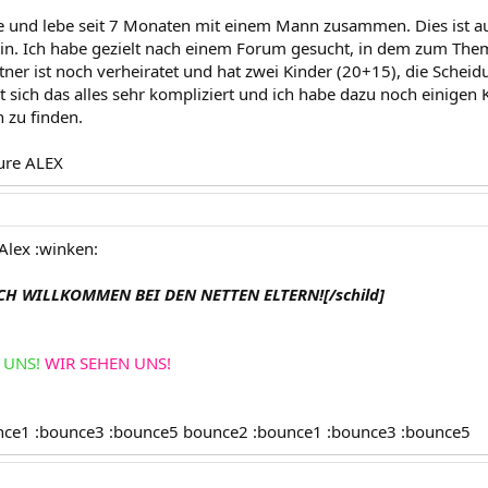
re und lebe seit 7 Monaten mit einem Mann zusammen. Dies ist a
bin. Ich habe gezielt nach einem Forum gesucht, in dem zum Them
ner ist noch verheiratet und hat zwei Kinder (20+15), die Scheid
t sich das alles sehr kompliziert und ich habe dazu noch einigen K
 zu finden.
ure ALEX
Alex :winken:
ICH WILLKOMMEN BEI DEN NETTEN ELTERN![/schild]
 UNS!
WIR SEHEN UNS!
nce1 :bounce3 :bounce5 bounce2 :bounce1 :bounce3 :bounce5