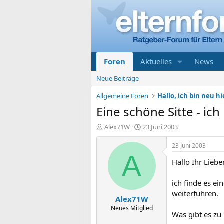
Foren
Aktuelles
News
Neue Beiträge
Allgemeine Foren
Hallo, ich bin neu hi
Eine schöne Sitte - ic
E
E
Alex71W
23 Juni 2003
r
r
s
s
23 Juni 2003
t
t
A
Hallo Ihr Liebe
e
e
l
l
l
l
ich finde es ei
e
t
weiterführen.
Alex71W
r
a
m
Neues Mitglied
Was gibt es zu