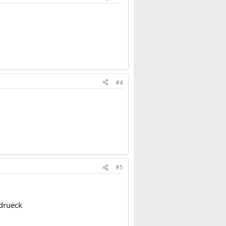
#4
#5
ldrueck