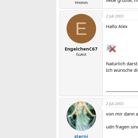
liebe grüsse, m
Hmmm
2 Juli 2003
E
Hallo Alex
EngelchenC67
Guest
Natürlich darst d
Ich wünsche dir
______________
2 Juli 2003
von mir dann a
udn fragen sin
sterni