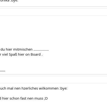
onika :bye:
u hier mitmischen ................
 viel Spaß hier on Board .
____
uch mal nen hzerliches wilkommen :bye:
d hier schon fast nen muss ;D