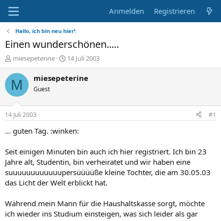
Anmelden
Registrieren
Hallo, ich bin neu hier!
Einen wunderschönen.....
E
E
miesepeterine
14 Juli 2003
r
r
s
s
miesepeterine
M
t
t
Guest
e
e
l
l
l
l
14 Juli 2003
#1
e
t
r
a
... guten Tag. :winken:
m
Seit einigen Minuten bin auch ich hier registriert. Ich bin 23
Jahre alt, Studentin, bin verheiratet und wir haben eine
suuuuuuuuuuuupersüüüüße kleine Tochter, die am 30.05.03
das Licht der Welt erblickt hat.
Während mein Mann für die Haushaltskasse sorgt, möchte
ich wieder ins Studium einsteigen, was sich leider als gar