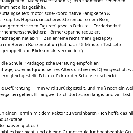
uffälligkeiten : Mengenverständnis ( kein spontanes Benennen
mm hat alles gezählt),
Auffälligkeiten: motorische-koordinative Fähigkeiten &
erkrapftes Hopsen, unsicheres Stehen auf einem Bein,
on geometrischen Figuren) jeweils Defizite + Förderbedarf
ahrnehmensschwächen: Hörmerkspanne reduziert
nachsagen hat ab 11. Zahlenreihe nicht mehr geklappt)
ten im Bereich Konzentration (hat nach 45 Minuten Test sehr
 gezappelt und Blickkontakt vermieden.)
 die Schule: "Pädagogische Beratung empfohlen".
rage, ob er aufgrund seines Alters und seines IQ eingeschult würd
rn gleichgestellt. D.h. der Rektor der Schule entscheidet.
 die Befürchtung, Timm wird zurückgestellt, und muß noch ein weit
rgarten gehen. Er langweilt sich dort schon lange, und will fast 
n einen Termin mit dem Rektor zu vereinbaren - Ich hoffe das hilft
nduskutabel.
ernativen gibt es ?
 gibt es hier nicht, und ob eine Grundschule für hochbegabte Gru