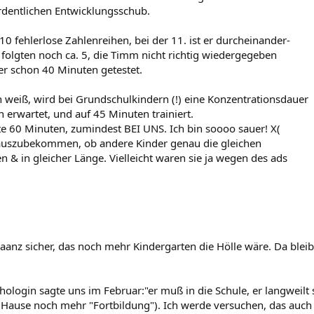
rdentlichen Entwicklungsschub.
10 fehlerlose Zahlenreihen, bei der 11. ist er durcheinander-
olgten noch ca. 5, die Timm nicht richtig wiedergegeben
er schon 40 Minuten getestet.
ch weiß, wird bei Grundschulkindern (!) eine Konzentrationsdauer
 erwartet, und auf 45 Minuten trainiert.
te 60 Minuten, zumindest BEI UNS. Ich bin soooo sauer! X(
rauszubekommen, ob andere Kinder genau die gleichen
n & in gleicher Länge. Vielleicht waren sie ja wegen des ads
aaanz sicher, das noch mehr Kindergarten die Hölle wäre. Da blei
ologin sagte uns im Februar:"er muß in die Schule, er langweilt s
Hause noch mehr "Fortbildung"). Ich werde versuchen, das auch