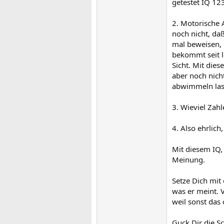
getestet IQ 12
2. Motorische A
noch nicht, da
mal beweisen, 
bekommt seit l
Sicht. Mit die
aber noch nicht
abwimmeln las
3. Wieviel Zah
4. Also ehrlic
Mit diesem IQ,
Meinung.
Setze Dich mit
was er meint. V
weil sonst das
Guck Dir die Sc