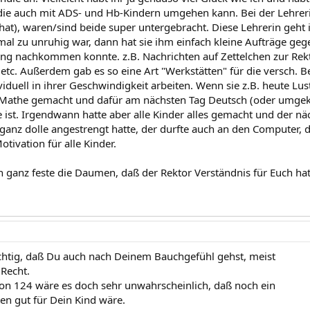
 die auch mit ADS- und Hb-Kindern umgehen kann. Bei der Lehrerin
hat), waren/sind beide super untergebracht. Diese Lehrerin geht i
al zu unruhig war, dann hat sie ihm einfach kleine Aufträge ge
 nachkommen konnte. z.B. Nachrichten auf Zettelchen zur Rekto
 etc. Außerdem gab es so eine Art "Werkstätten" für die versch. B
viduell in ihrer Geschwindigkeit arbeiten. Wenn sie z.B. heute Lu
r Mathe gemacht und dafür am nächsten Tag Deutsch (oder umgek
se ist. Irgendwann hatte aber alle Kinder alles gemacht und der
 ganz dolle angestrengt hatte, der durfte auch an den Computer,
tivation für alle Kinder.
h ganz feste die Daumen, daß der Rektor Verständnis für Euch hat
ichtig, daß Du auch nach Deinem Bauchgefühl gehst, meist
Recht.
on 124 wäre es doch sehr unwahrscheinlich, daß noch ein
ten gut für Dein Kind wäre.