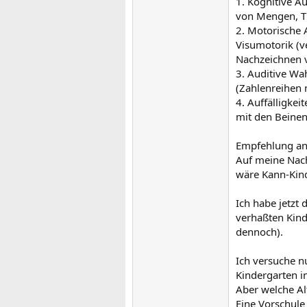
1. Kognitive A
von Mengen, Ti
2. Motorische 
Visumotorik (v
Nachzeichnen v
3. Auditive W
(Zahlenreihen 
4. Auffälligkei
mit den Beinen
Empfehlung an
Auf meine Nachf
wäre Kann-Kinde
Ich habe jetzt
verhaßten Kinde
dennoch).
Ich versuche nu
Kindergarten i
Aber welche Alt
Eine Vorschule