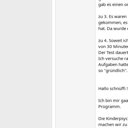
gab es einen o
zu 3. Es waren 
gekommen, es f
hat. Da wurde 
zu 4. Soweit i
von 30 Minuten
Der Test dauer
Ich versuche 
Aufgaben hatte
so "gründlich".
Hallo schnüffi !
Ich bin mir ga
Programm.
Die Kinderpsych
machen wir zu 