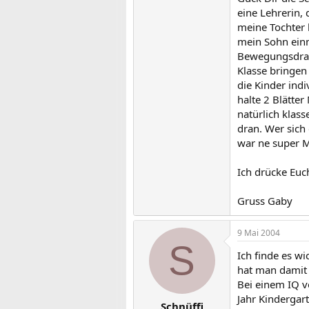
eine Lehrerin,
meine Tochter 
mein Sohn einm
Bewegungsdrang
Klasse bringen
die Kinder indi
halte 2 Blätte
natürlich klas
dran. Wer sich
war ne super Mo
Ich drücke Euc
Gruss Gaby
9 Mai 2004
S
Ich finde es w
hat man damit 
Bei einem IQ v
Jahr Kindergar
Schnüffi