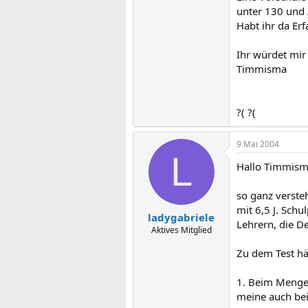
unter 130 und 
Habt ihr da Er
Ihr würdet mir
Timmisma
?( ?(
9 Mai 2004
L
Hallo Timmism
so ganz verste
mit 6,5 J. Schu
ladygabriele
Lehrern, die D
Aktives Mitglied
Zu dem Test hä
1. Beim Mengen
meine auch bei