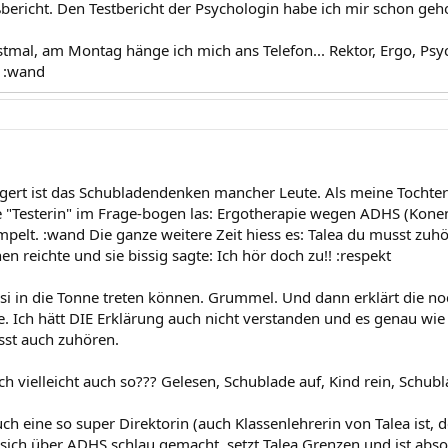
bericht. Den Testbericht der Psychologin habe ich mir schon geho
stmal, am Montag hänge ich mich ans Telefon... Rektor, Ergo, Psyc
D :wand
gert ist das Schubladendenken mancher Leute. Als meine Tochter 
 "Testerin" im Frage-bogen las: Ergotherapie wegen ADHS (Konen
mpelt. :wand Die ganze weitere Zeit hiess es: Talea du musst zuh
en reichte und sie bissig sagte: Ich hör doch zu!! :respekt
ussi in die Tonne treten können. Grummel. Und dann erklärt die no
 Ich hätt DIE Erklärung auch nicht verstanden und es genau wie
sst auch zuhören.
h vielleicht auch so??? Gelesen, Schublade auf, Kind rein, Schub
ch eine so super Direktorin (auch Klassenlehrerin von Talea ist,
 sich über ADHS schlau gemacht, setzt Talea Grenzen und ist abs