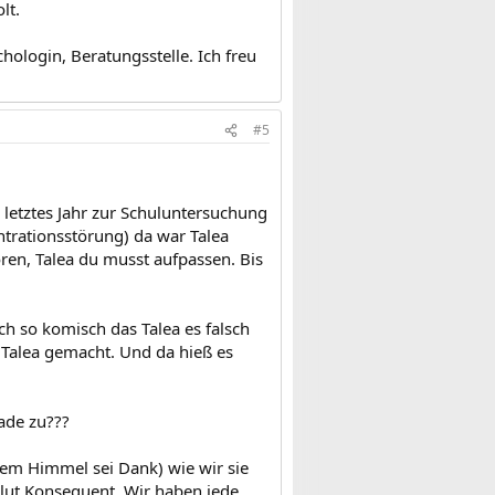
lt.
hologin, Beratungsstelle. Ich freu
#5
letztes Jahr zur Schuluntersuchung
trationsstörung) da war Talea
ören, Talea du musst aufpassen. Bis
ch so komisch das Talea es falsch
 Talea gemacht. Und da hieß es
lade zu???
 dem Himmel sei Dank) wie wir sie
olut Konsequent. Wir haben jede