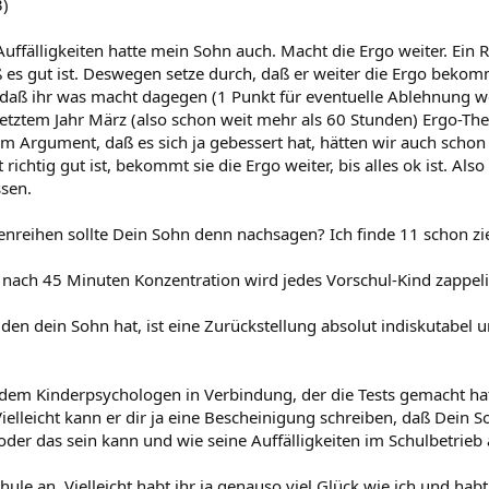
3)
uffälligkeiten hatte mein Sohn auch. Macht die Ergo weiter. Ein R
ß es gut ist. Deswegen setze durch, daß er weiter die Ergo beko
daß ihr was macht dagegen (1 Punkt für eventuelle Ablehnung weg
etztem Jahr März (also schon weit mehr als 60 Stunden) Ergo-Ther
sem Argument, daß es sich ja gebessert hat, hätten wir auch scho
 richtig gut ist, bekommt sie die Ergo weiter, bis alles ok ist. Als
sen.
lenreihen sollte Dein Sohn denn nachsagen? Ich finde 11 schon zie
h, nach 45 Minuten Konzentration wird jedes Vorschul-Kind zappeli
 den dein Sohn hat, ist eine Zurückstellung absolut indiskutabel
 dem Kinderpsychologen in Verbindung, der die Tests gemacht hat
ielleicht kann er dir ja eine Bescheinigung schreiben, daß Dein S
 oder das sein kann und wie seine Auffälligkeiten im Schulbetri
hule an. Vielleicht habt ihr ja genauso viel Glück wie ich und ha