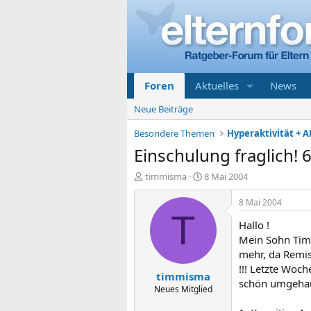
Foren
Aktuelles
News
Neue Beiträge
Besondere Themen
Hyperaktivität + A
Einschulung fraglich! 6
E
E
timmisma
8 Mai 2004
r
r
s
s
8 Mai 2004
t
t
T
Hallo !
e
e
l
l
Mein Sohn Timm
l
l
mehr, da Remis
e
t
!!! Letzte Woc
timmisma
r
a
schön umgehau
m
Neues Mitglied