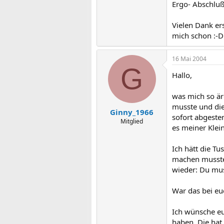
Ergo- Abschluß
Vielen Dank er
mich schon :-
16 Mai 2004
G
Hallo,
was mich so är
musste und die
Ginny_1966
sofort abgeste
Mitglied
es meiner Klein
Ich hätt die T
machen musste.
wieder: Du mu
War das bei euc
Ich wünsche eu
haben. Die hat