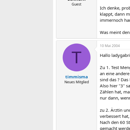
Guest
Ich denke, prob
klappt, dann m
immernoch han
Was meint den
10 Mai 2004
T
Hallo ladygabri
Zu 1. Test Me
an eine andere
timmisma
sind das ? Das 
Neues Mitglied
Also hier "3"
Zählen hat, ma
nur dann, wenn
zu 2. Ärztin u
verbessert hat
Nach den 60 St
gemacht werden