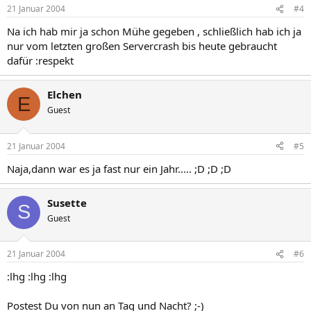
21 Januar 2004
#4
Na ich hab mir ja schon Mühe gegeben , schließlich hab ich ja
nur vom letzten großen Servercrash bis heute gebraucht
dafür :respekt
Elchen
E
Guest
21 Januar 2004
#5
Naja,dann war es ja fast nur ein Jahr..... ;D ;D ;D
Susette
S
Guest
21 Januar 2004
#6
:lhg :lhg :lhg
Postest Du von nun an Tag und Nacht? ;-)