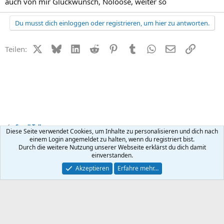
auch von mir Glückwunsch, Noloose, weiter so
Du musst dich einloggen oder registrieren, um hier zu antworten.
X (Twitter)
Bluesky
LinkedIn
Reddit
Pinterest
Tumblr
WhatsApp
E-Mail
Link
Teilen:
Small Talk
Diese Seite verwendet Cookies, um Inhalte zu personalisieren und dich nach
einem Login angemeldet zu halten, wenn du registriert bist.
Durch die weitere Nutzung unserer Webseite erklärst du dich damit
Kontakt
Nutzungsbedingungen
Datenschutz
Hilfe
R
einverstanden.
S
S
®
Community platform by XenForo
© 2010-2026 XenForo Ltd.
Akzeptieren
Erfahre mehr…