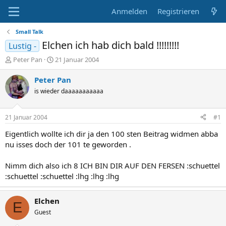
Anmelden
Registrieren
Small Talk
Elchen ich hab dich bald !!!!!!!!!
Lustig -
E
E
Peter Pan
21 Januar 2004
r
r
s
s
Peter Pan
t
t
is wieder daaaaaaaaaaa
e
e
l
l
l
l
21 Januar 2004
#1
e
t
r
a
Eigentlich wollte ich dir ja den 100 sten Beitrag widmen abba
m
nu isses doch der 101 te geworden .
Nimm dich also ich 8 ICH BIN DIR AUF DEN FERSEN :schuettel
:schuettel :schuettel :lhg :lhg :lhg
Elchen
E
Guest