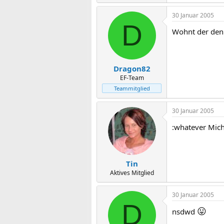
30 Januar 2005
D
Wohnt der denn
Dragon82
EF-Team
Teammitglied
30 Januar 2005
:whatever Mic
Tin
Aktives Mitglied
30 Januar 2005
D
😛
nsdwd