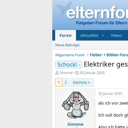
Foren
Aktuelles
News
Neue Beiträge
Allgemeine Foren
Fieber- + Bibber-Fo
Elektriker ges
Schock! -
E
E
Simone
30 Januar 2005
r
r
1
2
Nächste
s
s
t
t
e
e
30 Januar 2005
l
l
als ich vor z
l
l
e
t
r
a
Ich soll doch g
m
Simone
Also ich hätte 