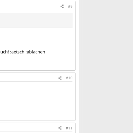
#9
uch! :aetsch :ablachen
#10
#11