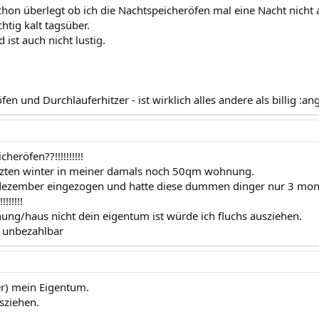
chon überlegt ob ich die Nachtspeicheröfen mal eine Nacht nicht a
htig kalt tagsüber.
 ist auch nicht lustig.
en und Durchlauferhitzer - ist wirklich alles andere als billig :an
heröfen??!!!!!!!!!!
etzten winter in meiner damals noch 50qm wohnung.
dezember eingezogen und hatte diese dummen dinger nur 3 monat
!!!!!!
ng/haus nicht dein eigentum ist würde ich fluchs ausziehen.
d unbezahlbar
ider) mein Eigentum.
sziehen.