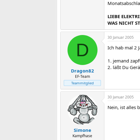
Monatsabschlag
LIEBE ELEKTR
WAS NICHT S
30 Januar 2005
D
Ich hab mal 2 J
1. jemand zapf
2. läßt Du Gerä
Dragon82
EF-Team
Teammitglied
30 Januar 2005
Nein, ist alles 
Simone
Kampfhase