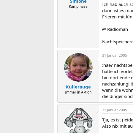
Simone
Ich hab auch s
Kampfhase
dann ist es mäc
Frieren mit Kind
@ Radioman
Nachtspeicheröf
31 Januar 2005
:hae? nachtspeic
hatte ich vorl
bin dort ende 
nachzahlung!!!!!!
Kullerauge
wenn die wohnu
Immer in Aktion
die dinger sin
31 Januar 2005
Tja, es ist (le
Also nix mit au