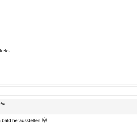
zkeks
cha
😛
a bald herausstellen