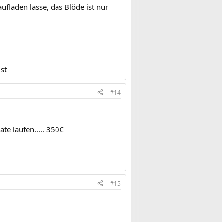
ufladen lasse, das Blöde ist nur
gst
#14
e laufen..... 350€
#15