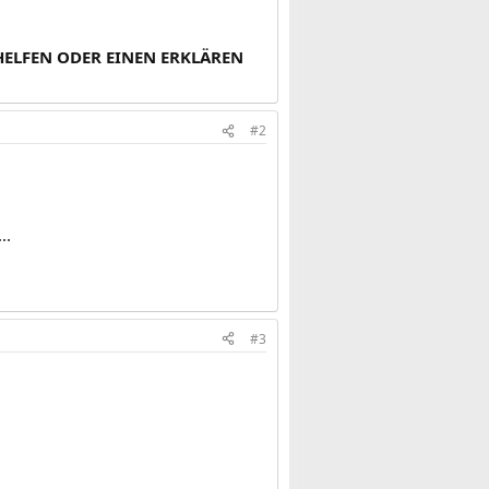
 HELFEN ODER EINEN ERKLÄREN
#2
..
#3