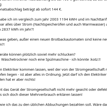
g
atsabschlag beträgt ab sofort 144 €.
habe ich im vergleich zum Jahr 2003 1194 kWH und im Nachttari
zwar alles über Strom (Nachtspeicheröfen und auch Warmwasser) 
 2837 kWh im Jahr?!
owas geben, außer einen neuen Brotbackautomaten sind keine ne
n?!
eräte können plötzlich soviel mehr schlucken?
Wäschetrockner noch eine Spülmaschine - ich könnte :kotz:!!
nen Elektriker kommen lassen, weil der von der Stromgesellschaft
en liegen - ist aber alles in Ordnung. Jetzt darf ich den Elektrike
en hat er aber nichts!
ht das Gerät der Stromgesellschaft nicht mehr geaicht oder defekt
 sich doch dieser Mehrverbrauch erklären lassen!
wie ich das zu den üblichen Abbuchungen bezahlen soll. Wäre d