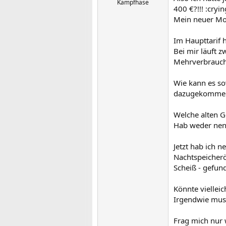
Kampfhase
400 €?!!! :cryin
Mein neuer Mon
Im Haupttarif 
Bei mir läuft 
Mehrverbrauch
Wie kann es s
dazugekomme
Welche alten G
Hab weder nen 
Jetzt hab ich 
Nachtspeicheröf
Scheiß - gefund
Könnte vielleic
Irgendwie muss
Frag mich nur 