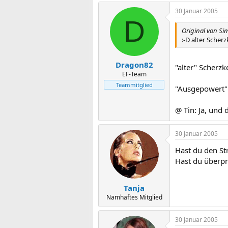
30 Januar 2005
D
Original von Si
:-D alter Scher
Dragon82
"alter" Scherzk
EF-Team
Teammitglied
"Ausgepowert" 
@ Tin: Ja, und
30 Januar 2005
Hast du den St
Hast du überpr
Tanja
Namhaftes Mitglied
30 Januar 2005