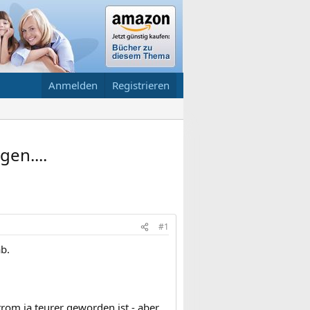
Anmelden
Registrieren
gen....
#1
b.
trom ja teurer geworden ist - aber