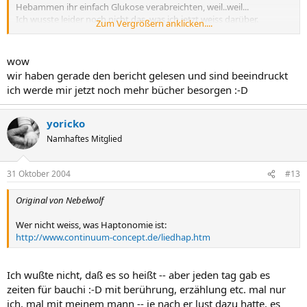
Hebammen ihr einfach Glukose verabreichten, weil..weil...
Ich wusste leider noch nicht das, was ich jetzt weiss darüber.
Zum Vergrößern anklicken....
In Bezug auf die Schwangerschaft ist mir nur im Nachhinein klar
geworden, dass ich diese gern mit Haptonomie begleitet hätte....
wow
Das macht mich oft noch traurig, weil ich fühle, meinem Baby von
wir haben gerade den bericht gelesen und sind beeindruckt
🙁
Anfang an nicht alles gegeben zu haben, nur aus Unwissenheit....
ich werde mir jetzt noch mehr bücher besorgen :-D
🙂
Heulen tue ich auch häufig, allein schon, wenn ich sie beobachte
Wer nicht weiss, was Haptonomie ist:
yoricko
http://www.continuum-concept.de/liedhap.htm
Namhaftes Mitglied
31 Oktober 2004
#13
Original von Nebelwolf
Wer nicht weiss, was Haptonomie ist:
http://www.continuum-concept.de/liedhap.htm
Ich wußte nicht, daß es so heißt -- aber jeden tag gab es
zeiten für bauchi :-D mit berührung, erzählung etc. mal nur
ich, mal mit meinem mann -- je nach er lust dazu hatte. es