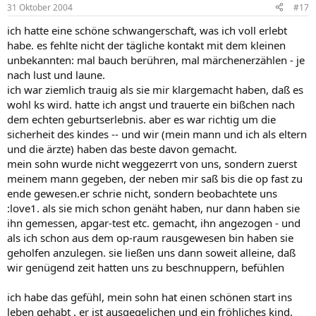
31 Oktober 2004
#17
ich hatte eine schöne schwangerschaft, was ich voll erlebt
habe. es fehlte nicht der tägliche kontakt mit dem kleinen
unbekannten: mal bauch berühren, mal märchenerzählen - je
nach lust und laune.
ich war ziemlich trauig als sie mir klargemacht haben, daß es
wohl ks wird. hatte ich angst und trauerte ein bißchen nach
dem echten geburtserlebnis. aber es war richtig um die
sicherheit des kindes -- und wir (mein mann und ich als eltern
und die ärzte) haben das beste davon gemacht.
mein sohn wurde nicht weggezerrt von uns, sondern zuerst
meinem mann gegeben, der neben mir saß bis die op fast zu
ende gewesen.er schrie nicht, sondern beobachtete uns
:love1. als sie mich schon genäht haben, nur dann haben sie
ihn gemessen, apgar-test etc. gemacht, ihn angezogen - und
als ich schon aus dem op-raum rausgewesen bin haben sie
geholfen anzulegen. sie ließen uns dann soweit alleine, daß
wir genügend zeit hatten uns zu beschnuppern, befühlen
ich habe das gefühl, mein sohn hat einen schönen start ins
leben gehabt . er ist ausgegelichen und ein fröhliches kind.