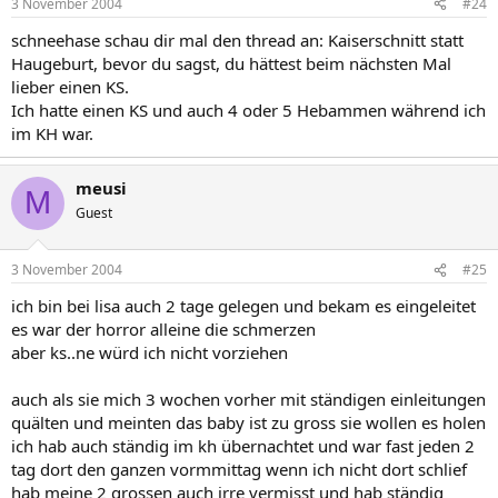
3 November 2004
#24
schneehase schau dir mal den thread an: Kaiserschnitt statt
Haugeburt, bevor du sagst, du hättest beim nächsten Mal
lieber einen KS.
Ich hatte einen KS und auch 4 oder 5 Hebammen während ich
im KH war.
meusi
M
Guest
3 November 2004
#25
ich bin bei lisa auch 2 tage gelegen und bekam es eingeleitet
es war der horror alleine die schmerzen
aber ks..ne würd ich nicht vorziehen
auch als sie mich 3 wochen vorher mit ständigen einleitungen
quälten und meinten das baby ist zu gross sie wollen es holen
ich hab auch ständig im kh übernachtet und war fast jeden 2
tag dort den ganzen vormmittag wenn ich nicht dort schlief
hab meine 2 grossen auch irre vermisst und hab ständig