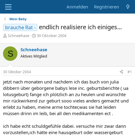
Anmelden
Registrieren
Mein Baby
endlich realisiere ich einiges...
brauche Rat -
E
E
Schneehase
30 Oktober 2004
r
r
s
s
Schneehase
S
t
t
Aktives Mitglied
e
e
l
l
l
l
30 Oktober 2004
#1
e
t
r
a
jetzt nach monaten und nachdem ich das buch von julia
m
dibbern über geborgene babys lese inc. geburtsberichte ( ua
lotusgeburt) fange ich plötzlich an zu heulen und wünschte
mir rückwirkend zur geburt sooo vieles anders gemacht und
erlebt zu haben, meine arme tochter,was sie hat leiden
müssen drinn im leib, bei all den medikamenten ect .
ich habe echt schuldgefühle dabei. versuche mir zwar dann
vorzustellen,ich hätte eine hausgeburt oder wassergeburt