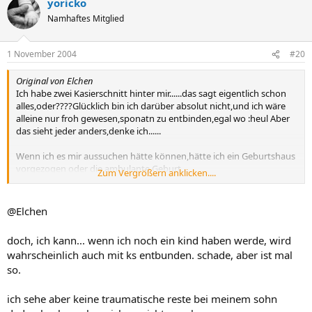
yoricko
Namhaftes Mitglied
1 November 2004
#20
Original von Elchen
Ich habe zwei Kasierschnitt hinter mir......das sagt eigentlich schon
alles,oder????Glücklich bin ich darüber absolut nicht,und ich wäre
alleine nur froh gewesen,sponatn zu entbinden,egal wo :heul Aber
das sieht jeder anders,denke ich......
Wenn ich es mir aussuchen hätte können,hätte ich ein Geburtshaus
vorgezogen oder die ambulante Geburt...
Zum Vergrößern anklicken....
Und keiner kann sich vorstellen,wie es ist zu wissen,niemals ein Kind
auf "normalem"Wege entbinden zu können,das ist bei mir nämlich
@Elchen
der Fall....
doch, ich kann... wenn ich noch ein kind haben werde, wird
wahrscheinlich auch mit ks entbunden. schade, aber ist mal
so.
ich sehe aber keine traumatische reste bei meinem sohn