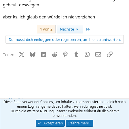
geheult deswegen
aber ks..ich glaub den würde ich nie vorziehen
Letzte
1 von 2
Nächste
Du musst dich einloggen oder registrieren, um hier zu antworten.
X (Twitter)
Bluesky
LinkedIn
Reddit
Pinterest
Tumblr
WhatsApp
E-Mail
Link
Teilen:
Mein Baby
Diese Seite verwendet Cookies, um Inhalte zu personalisieren und dich nach
einem Login angemeldet zu halten, wenn du registriert bist.
Durch die weitere Nutzung unserer Webseite erklärst du dich damit
Kontakt
Nutzungsbedingungen
Datenschutz
Hilfe
R
einverstanden.
S
S
®
Community platform by XenForo
© 2010-2026 XenForo Ltd.
Akzeptieren
Erfahre mehr…