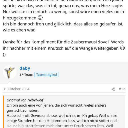
spürte, war das, was ich tat, genau das, was mein Herz sagte.
Nur wusste ich einfach zu wenig, sonst wäre eben vieles noch
🙂
hinzugekommen
Ich bin dennoch froh und glücklich, dass alles so gelaufen ist,
wie es eben war.
Danke für das Kompliment für die Zaubermausi :love1 Werds
😉
ihr nachher mit einem Knutsch auf die Wange weitergeben
))
daby
EF-Team
Teammitglied
31 Oktober 2004
#12
Original von Nebelwolf
Ich bin auch eine von jenen, die sich wünscht, vieles anders
gemacht zu haben.
Habe sehr oft Gewissensbisse, weil ich sie im Kh gebar. Weil ich sie
einige Stunden bei den Hebammen liess, weil ich nicht sofort nach
Hause bin, stattdessen mich dort unter Druck setzen liess. Weil