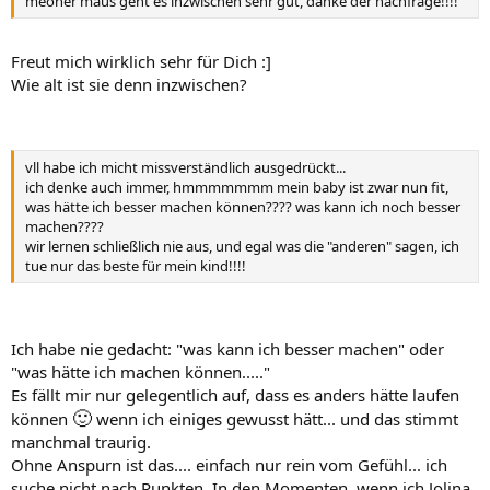
meoner maus geht es inzwischen sehr gut, danke der nachfrage!!!!
Freut mich wirklich sehr für Dich :]
Wie alt ist sie denn inzwischen?
vll habe ich micht missverständlich ausgedrückt...
ich denke auch immer, hmmmmmmm mein baby ist zwar nun fit,
was hätte ich besser machen können???? was kann ich noch besser
machen????
wir lernen schließlich nie aus, und egal was die "anderen" sagen, ich
tue nur das beste für mein kind!!!!
Ich habe nie gedacht: "was kann ich besser machen" oder
"was hätte ich machen können....."
Es fällt mir nur gelegentlich auf, dass es anders hätte laufen
🙂
können
wenn ich einiges gewusst hätt... und das stimmt
manchmal traurig.
Ohne Anspurn ist das.... einfach nur rein vom Gefühl... ich
suche nicht nach Punkten. In den Momenten, wenn ich Jolina