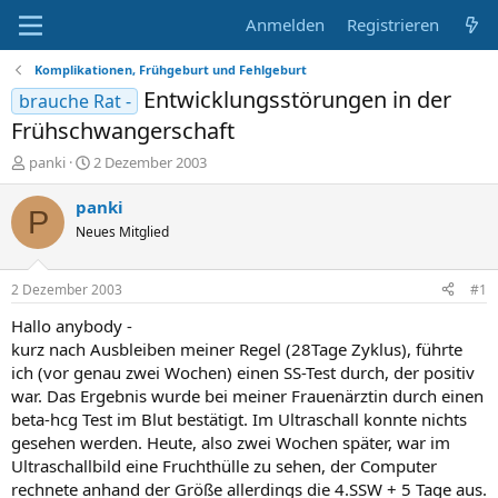
Anmelden
Registrieren
Komplikationen, Frühgeburt und Fehlgeburt
Entwicklungsstörungen in der
brauche Rat -
Frühschwangerschaft
E
E
panki
2 Dezember 2003
r
r
s
s
panki
P
t
t
Neues Mitglied
e
e
l
l
l
l
2 Dezember 2003
#1
e
t
r
a
Hallo anybody -
m
kurz nach Ausbleiben meiner Regel (28Tage Zyklus), führte
ich (vor genau zwei Wochen) einen SS-Test durch, der positiv
war. Das Ergebnis wurde bei meiner Frauenärztin durch einen
beta-hcg Test im Blut bestätigt. Im Ultraschall konnte nichts
gesehen werden. Heute, also zwei Wochen später, war im
Ultraschallbild eine Fruchthülle zu sehen, der Computer
rechnete anhand der Größe allerdings die 4.SSW + 5 Tage aus.