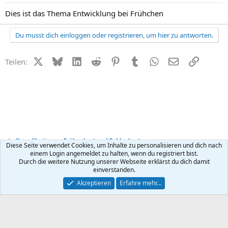
Dies ist das Thema Entwicklung bei Frühchen
Du musst dich einloggen oder registrieren, um hier zu antworten.
X (Twitter)
Bluesky
LinkedIn
Reddit
Pinterest
Tumblr
WhatsApp
E-Mail
Link
Teilen:
Komplikationen, Frühgeburt und Fehlgeburt
Diese Seite verwendet Cookies, um Inhalte zu personalisieren und dich nach
einem Login angemeldet zu halten, wenn du registriert bist.
Durch die weitere Nutzung unserer Webseite erklärst du dich damit
Kontakt
Nutzungsbedingungen
Datenschutz
Hilfe
R
einverstanden.
S
S
®
Community platform by XenForo
© 2010-2026 XenForo Ltd.
Akzeptieren
Erfahre mehr…