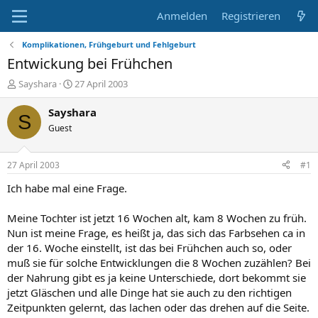
Anmelden
Registrieren
Komplikationen, Frühgeburt und Fehlgeburt
Entwickung bei Frühchen
E
E
Sayshara
27 April 2003
r
r
s
s
Sayshara
S
t
t
Guest
e
e
l
l
l
l
27 April 2003
#1
e
t
r
a
Ich habe mal eine Frage.
m
Meine Tochter ist jetzt 16 Wochen alt, kam 8 Wochen zu früh.
Nun ist meine Frage, es heißt ja, das sich das Farbsehen ca in
der 16. Woche einstellt, ist das bei Frühchen auch so, oder
muß sie für solche Entwicklungen die 8 Wochen zuzählen? Bei
der Nahrung gibt es ja keine Unterschiede, dort bekommt sie
jetzt Gläschen und alle Dinge hat sie auch zu den richtigen
Zeitpunkten gelernt, das lachen oder das drehen auf die Seite.