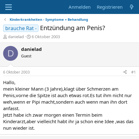
Anmelden
Registrieren
Kinderkrankheiten - Symptome + Behandlung
Entzündung am Penis?
brauche Rat -
E
E
danielad
6 Oktober 2003
r
r
s
s
danielad
D
t
t
Guest
e
e
l
l
l
l
6 Oktober 2003
#1
e
t
r
a
Hallo,
m
mein kleiner Mann (3 Jahre),klagt über Schmerzen am
Penis,vorne die Spitze ist auch etwas rot.Es tut ihm nicht nur
weh,wenn er Pipi macht,sondern auch wenn man ihn dort
anfasst.
Jetzt habe ich zwar morgen einen Termin beim
Kinderarzt,aber vielleicht habt ihr ja schon eine Idee ,was das
nun wieder ist.