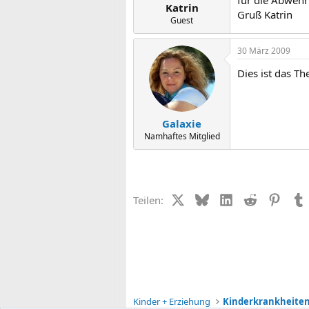
für die Abwehr
Katrin
Gruß Katrin
Guest
30 März 2009
Dies ist das T
Galaxie
Namhaftes Mitglied
X (Twitter)
Bluesky
LinkedIn
Reddit
Pinter
Teilen:
Kinder + Erziehung