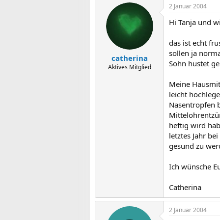
2 Januar 2004
Hi Tanja und 
das ist echt fr
sollen ja norma
catherina
Sohn hustet ger
Aktives Mitglied
Meine Hausmitt
leicht hochlege
Nasentropfen b
Mittelohrentzü
heftig wird ha
letztes Jahr be
gesund zu wer
Ich wünsche E
Catherina
2 Januar 2004