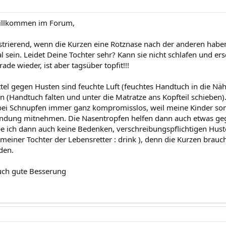
willkommen im Forum,
ustrierend, wenn die Kurzen eine Rotznase nach der anderen haben 
l sein. Leidet Deine Tochter sehr? Kann sie nicht schlafen und er
ade wieder, ist aber tagsüber topfit!!!
el gegen Husten sind feuchte Luft (feuchtes Handtuch in die Nä
n (Handtuch falten und unter die Matratze ans Kopfteil schieben)
ei Schnupfen immer ganz kompromisslos, weil meine Kinder son
ndung mitnehmen. Die Nasentropfen helfen dann auch etwas geg
be ich dann auch keine Bedenken, verschreibungspflichtigen Hus
i meiner Tochter der Lebensretter : drink ), denn die Kurzen brau
den.
uch gute Besserung