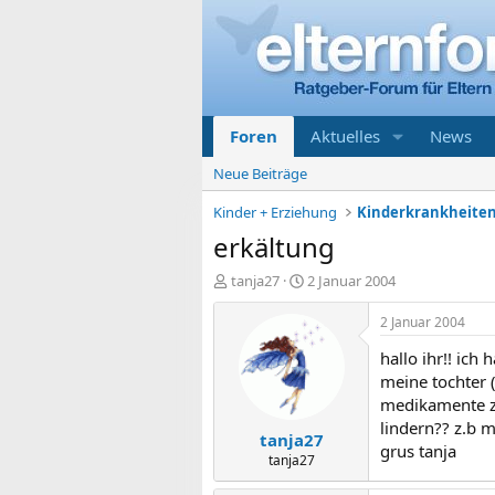
Foren
Aktuelles
News
Neue Beiträge
Kinder + Erziehung
erkältung
E
E
tanja27
2 Januar 2004
r
r
s
s
2 Januar 2004
t
t
hallo ihr!! ich 
e
e
l
l
meine tochter (
l
l
medikamente zu
e
t
lindern?? z.b 
tanja27
r
a
grus tanja
m
tanja27