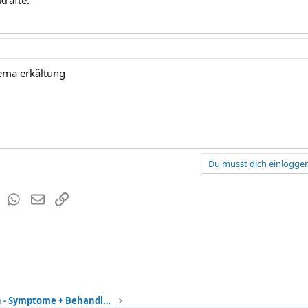
kräfte.
hema erkältung
Du musst dich einloggen
est
Tumblr
WhatsApp
E-Mail
Link
Kinderkrankheiten - Symptome + Behandlung