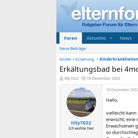
Foren
Aktuelles
News
Neue Beiträge
Kinder + Erziehung
Erkältungsbad bei 4m
E
E
lilly7022
18 Dezember 2003
r
r
s
s
18 Dezember 200
t
t
Hallo,
e
e
l
l
l
l
vielleicht kann
e
t
erwischt; eine
lilly7022
r
a
Erwachsenen ge
m
Ich wohne hier
so durchschlag