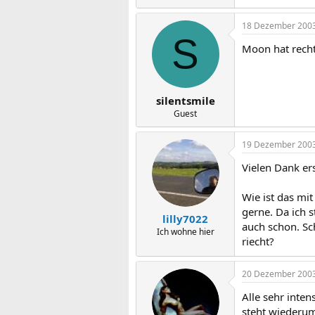
18 Dezember 200
S
Moon hat recht
silentsmile
Guest
19 Dezember 200
Vielen Dank er
Wie ist das mi
gerne. Da ich s
lilly7022
auch schon. Sc
Ich wohne hier
riecht?
20 Dezember 200
Alle sehr inte
steht wiederum