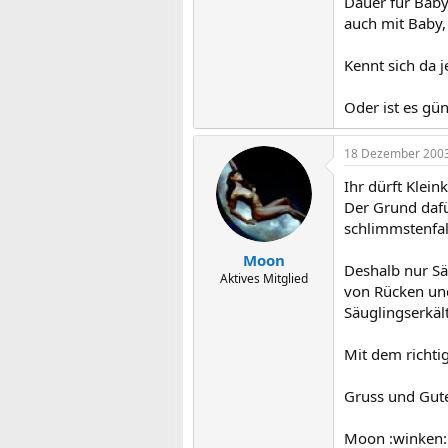
Dauer für Baby
auch mit Baby,
Kennt sich da 
Oder ist es gü
18 Dezember 200
Ihr dürft Klei
Der Grund dafü
schlimmstenfal
Moon
Deshalb nur Sä
Aktives Mitglied
von Rücken und
Säuglingserkäl
Mit dem richtig
Gruss und Gute
Moon :winken: