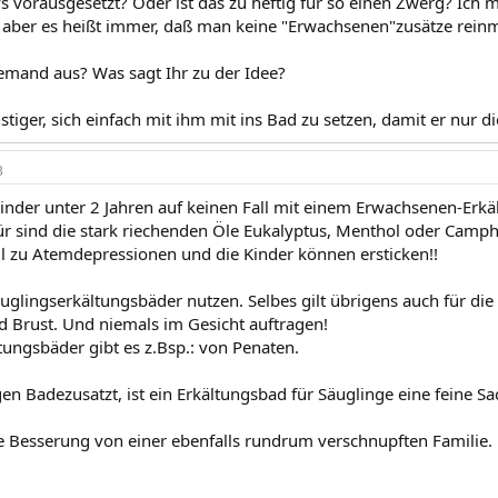
s vorausgesetzt? Oder ist das zu heftig für so einen Zwerg? Ich
 aber es heißt immer, daß man keine "Erwachsenen"zusätze reinm
jemand aus? Was sagt Ihr zu der Idee?
nstiger, sich einfach mit ihm mit ins Bad zu setzen, damit er nur
3
nkinder unter 2 Jahren auf keinen Fall mit einem Erwachsenen-Er
r sind die stark riechenden Öle Eukalyptus, Menthol oder Camphe
l zu Atemdepressionen und die Kinder können ersticken!!
uglingserkältungsbäder nutzen. Selbes gilt übrigens auch für di
 Brust. Und niemals im Gesicht auftragen!
tungsbäder gibt es z.Bsp.: von Penaten.
en Badezusatzt, ist ein Erkältungsbad für Säuglinge eine feine Sa
 Besserung von einer ebenfalls rundrum verschnupften Familie. 