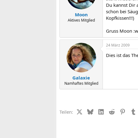
Du kannst Dir 
schon bei Säug
Moon
Kopfkissen!!!)
Aktives Mitglied
Gruss Moon :w
24 März 2009
Dies ist das T
Galaxie
Namhaftes Mitglied
X (Twitter)
Bluesky
LinkedIn
Reddit
Pinter
Teilen: