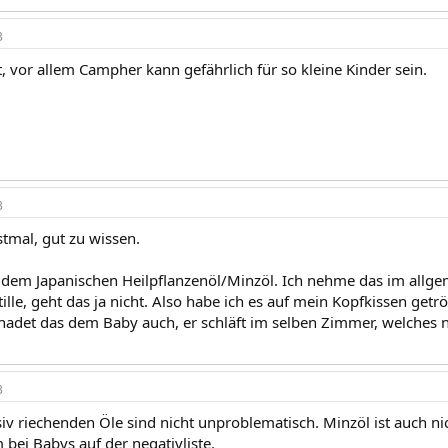
3
, vor allem Campher kann gefährlich für so kleine Kinder sein.
3
stmal, gut zu wissen.
t dem Japanischen Heilpflanzenöl/Minzöl. Ich nehme das im allge
tille, geht das ja nicht. Also habe ich es auf mein Kopfkissen getrö
hadet das dem Baby auch, er schläft im selben Zimmer, welches
3
nsiv riechenden Öle sind nicht unproblematisch. Minzöl ist auch n
 bei Babys auf der negativliste.