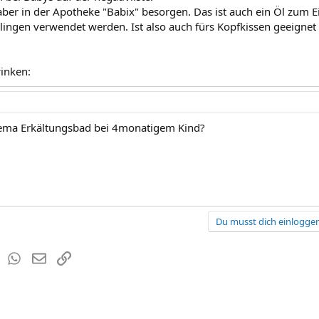
aber in der Apotheke "Babix" besorgen. Das ist auch ein Öl zum 
lingen verwendet werden. Ist also auch fürs Kopfkissen geeignet
inken:
hema Erkältungsbad bei 4monatigem Kind?
Du musst dich einloggen
est
Tumblr
WhatsApp
E-Mail
Link