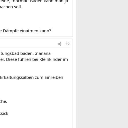
 meine, "normal" Baden kann man ja
achen soll.
 die Dämpfe einatmen kann?
#2
kältungsbad baden. :nanana
r. Diese führen bei Kleinkinder im
e Erkältungssalben zum Einreiben
che.
:sick