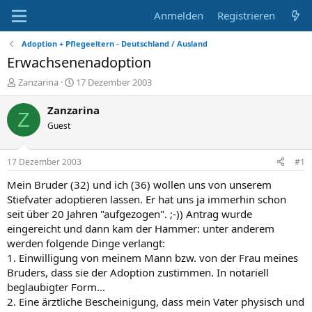
Anmelden
Registrieren
Adoption + Pflegeeltern - Deutschland / Ausland
Erwachsenenadoption
E
E
Zanzarina
17 Dezember 2003
r
r
s
s
Zanzarina
Z
t
t
Guest
e
e
l
l
l
l
17 Dezember 2003
#1
e
t
r
a
Mein Bruder (32) und ich (36) wollen uns von unserem
m
Stiefvater adoptieren lassen. Er hat uns ja immerhin schon
seit über 20 Jahren "aufgezogen". ;-)) Antrag wurde
eingereicht und dann kam der Hammer: unter anderem
werden folgende Dinge verlangt:
1. Einwilligung von meinem Mann bzw. von der Frau meines
Bruders, dass sie der Adoption zustimmen. In notariell
beglaubigter Form...
2. Eine ärztliche Bescheinigung, dass mein Vater physisch und