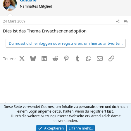
Namhaftes Mitglied
24 März 2009
#6
Dies ist das Thema Erwachsenenadoption
Du musst dich einloggen oder registrieren, um hier zu antworten.
X (Twitter)
Bluesky
LinkedIn
Reddit
Pinterest
Tumblr
WhatsApp
E-Mail
Link
Teilen:
Adoption + Pflegeeltern - Deutschland / Ausland
Diese Seite verwendet Cookies, um Inhalte zu personalisieren und dich nach
einem Login angemeldet zu halten, wenn du registriert bist.
Durch die weitere Nutzung unserer Webseite erklärst du dich damit
Kontakt
Nutzungsbedingungen
Datenschutz
Hilfe
R
einverstanden.
S
S
®
Community platform by XenForo
© 2010-2026 XenForo Ltd.
Akzeptieren
Erfahre mehr…