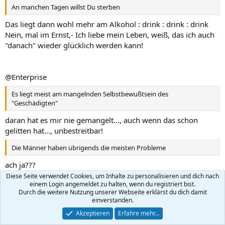
An manchen Tagen willst Du sterben
Das liegt dann wohl mehr am Alkohol : drink : drink : drink
Nein, mal im Ernst,- Ich liebe mein Leben, weiß, das ich auch
"danach" wieder glücklich werden kann!
@Enterprise
Es liegt meist am mangelnden Selbstbewußtsein des
"Geschädigten"
daran hat es mir nie gemangelt..., auch wenn das schon
gelitten hat..., unbestreitbar!
Die Männer haben übrigends die meisten Probleme
ach ja???
da habe ich aber garnicht den Eindruck..., lies doch mal hier
Diese Seite verwendet Cookies, um Inhalte zu personalisieren und dich nach
einem Login angemeldet zu halten, wenn du registriert bist.
im Forum!
Durch die weitere Nutzung unserer Webseite erklärst du dich damit
Da kann ich keinen Unterschied erkennen...
einverstanden.
Du kennst Dich aber gut aus...
Akzeptieren
Erfahre mehr…