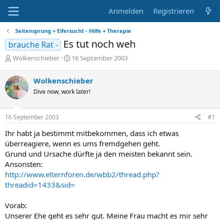
Anmelden
Registrieren
Seitensprung + Eifersucht - Hilfe + Therapie
Es tut noch weh
brauche Rat -
E
E
Wolkenschieber
16 September 2003
r
r
s
s
Wolkenschieber
t
t
Dive now, work later!
e
e
l
l
l
l
16 September 2003
#1
e
t
r
a
Ihr habt ja bestimmt mitbekommen, dass ich etwas
m
überreagiere, wenn es ums fremdgehen geht.
Grund und Ursache dürfte ja den meisten bekannt sein.
Ansonsten:
http://www.elternforen.de/wbb2/thread.php?
threadid=1433&sid=
Vorab:
Unserer Ehe geht es sehr gut. Meine Frau macht es mir sehr