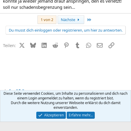
könnte ja wieder jemand drauf anspringen, den es verletzt!
soll nur schadensbegrenzung sein...
Letzte
1 von 2
Nächste
Du musst dich einloggen oder registrieren, um hier zu antworten.
X (Twitter)
Bluesky
LinkedIn
Reddit
Pinterest
Tumblr
WhatsApp
E-Mail
Link
Teilen:
Small Talk
Diese Seite verwendet Cookies, um Inhalte zu personalisieren und dich nach
einem Login angemeldet zu halten, wenn du registriert bist.
Durch die weitere Nutzung unserer Webseite erklärst du dich damit
Kontakt
Nutzungsbedingungen
Datenschutz
Hilfe
R
einverstanden.
S
S
®
Community platform by XenForo
© 2010-2026 XenForo Ltd.
Akzeptieren
Erfahre mehr…