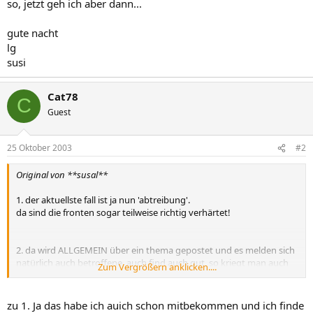
so, jetzt geh ich aber dann...
gute nacht
lg
susi
Cat78
C
Guest
25 Oktober 2003
#2
Original von **susal**
1. der aktuellste fall ist ja nun 'abtreibung'.
da sind die fronten sogar teilweise richtig verhärtet!
2. da wird ALLGEMEIN über ein thema gepostet und es melden sich
natürlich auch betroffene. auch find auch gut, so kriegt man auch
Zum Vergrößern anklicken....
mal ander sichtweisen erörtert. was ich aber nicht verstehe ist, dass
sich betroffene durch allgemeine aussagen angegriffen fühlen.
das ist doch nicht so gewollt, oder täusch ich mich?
zu 1. Ja das habe ich auich schon mitbekommen und ich finde