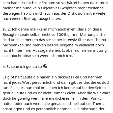
es schade das sich die Fronten so verhärtet haben da kommt
3. wenn ich allgemein über ein thema rede, dann will ich nicht bei
meiner meinung kein Objektives Gespräch mehr zustande
jemand anderem wunden aufreißen oder darin rumstochern.
deswegen hab ich mich auch aus der Diskusion mitlerweile
einfach sachlich darüber reden.....
nach einem Beitrag rausgehalten.
wie seht ihr das so?
lieg ich wieder mal total daneben?
zu 2. Ich denke mal (kann mich auch irren) das sich diese
Besagten Leute selber nicht so 100%ig ihrer Meinung sicher
susi
sind und sie merken das sie selber intensiv über das Thema
nachdenken und merken das sie insgeheim vielleicht doch
nicht hinter ihrer Aussage stehen. Is aber nur ne vermutung
also niocht böse sein wenn ich mich irre.
😀
zu3. sehe ich genau so
Es gibt halt Leute die haben ein dickeres Fell und nehmen
nicht jedes Wort persöhnlich und dann gibt es die, die es doch
tun. So ist es nun mal im Leben ich kenne auf beiden Seiten
genug Leute und es ist nicht immer Leicht. Aber die Welt wäre
doch langweilig wenn alle ein dickeres Fell in dem Punkt
hätten oder auch wenn alle genauso schnell auf ein Thema
anspringen und es persöhnlich nehmen. Die mischung der