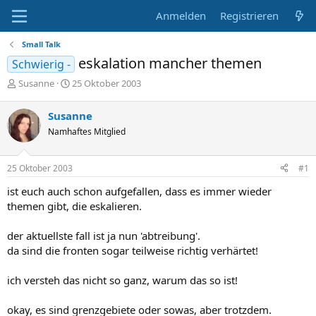
Anmelden
Registrieren
Small Talk
eskalation mancher themen
Schwierig -
E
E
Susanne
25 Oktober 2003
r
r
s
s
Susanne
t
t
Namhaftes Mitglied
e
e
l
l
l
l
25 Oktober 2003
#1
e
t
r
a
ist euch auch schon aufgefallen, dass es immer wieder
m
themen gibt, die eskalieren.
der aktuellste fall ist ja nun 'abtreibung'.
da sind die fronten sogar teilweise richtig verhärtet!
ich versteh das nicht so ganz, warum das so ist!
okay, es sind grenzgebiete oder sowas, aber trotzdem.