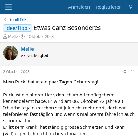
Anmelden
Registrieren
Small Talk
Etwas ganz Besonderes
Idee/Tipp -
E
E
Melle
2 Oktober 2003
r
r
s
s
Melle
t
t
Aktives Mitglied
e
e
l
l
l
l
2 Oktober 2003
#1
e
t
r
a
Mein Pucki hat in ein paar Tagen Geburtstag!
m
Pucki ist ein älterer Herr, den ich im Altenpflegeheim
kennengelernt habe. Er wird am 06. Oktober 72 Jahre alt.
Ich arbeite ja nun schon seit Juli nicht mehr dort, doch wir
telefonieren fast täglich und wenn´s mal brennt fahre ich auch
schonmal hin.
Er ist sehr krank, hat ständig grosse Schmerzen und kann
(will) eigentlich nicht mehr viel machen.