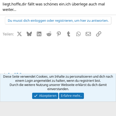
liegt.hoffe,dir fällt was schönes ein.ich überlege auch mal
weiter...
Du musst dich einloggen oder registrieren, um hier zu antworten.
X (Twitter)
Bluesky
LinkedIn
Reddit
Pinterest
Tumblr
WhatsApp
E-Mail
Link
Teilen:
Small Talk
Diese Seite verwendet Cookies, um Inhalte zu personalisieren und dich nach
einem Login angemeldet zu halten, wenn du registriert bist.
Durch die weitere Nutzung unserer Webseite erklärst du dich damit
Kontakt
Nutzungsbedingungen
Datenschutz
Hilfe
R
einverstanden.
S
S
®
Community platform by XenForo
© 2010-2026 XenForo Ltd.
Akzeptieren
Erfahre mehr…