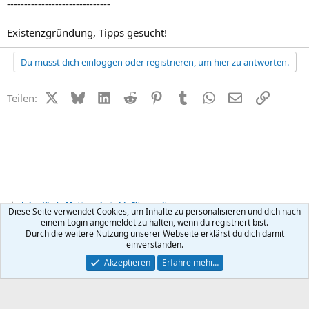
------------------------------
Existenzgründung, Tipps gesucht!
Du musst dich einloggen oder registrieren, um hier zu antworten.
X (Twitter)
Bluesky
LinkedIn
Reddit
Pinterest
Tumblr
WhatsApp
E-Mail
Link
Teilen:
Job + Kind - Mutterschutz bis Elternzeit
Diese Seite verwendet Cookies, um Inhalte zu personalisieren und dich nach
einem Login angemeldet zu halten, wenn du registriert bist.
Durch die weitere Nutzung unserer Webseite erklärst du dich damit
Kontakt
Nutzungsbedingungen
Datenschutz
Hilfe
R
einverstanden.
S
S
®
Community platform by XenForo
© 2010-2026 XenForo Ltd.
Akzeptieren
Erfahre mehr…