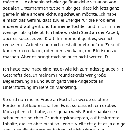
möchte. Die ohnehin schwierige finanzielle Situation von
sozialen Unternehmen tut sein übriges, dass ich jetzt ganz
gerne in eine andere Richtung schauen möchte. Ich habe
einfach das Gefühl, dass zuviel Energie für die Probleme
anderer drauf geht und für meine Tochter und mich immer
weniger übrig bleibt. Ich habe wirklich Spaß an der Arbeit,
aber es kostet zuviel Kraft. Im moment geht es, weil ich
reduzierter Arbeite und mich deshalb mehr auf die Zukunft
konzentrieren kann, oder hier sein kann, um Blödsinn zu
machen. Aber es bringt mich so auch nicht weiter. ;D
Ich hatte bzw. habe eine neue (wie ich zumindest glaube ;-) )
Geschäftsidee. In meinem Freundeskreis war große
Begeisterung da und auch ganz viele Angebote an
Unterstützung im Bereich Marketing.
So und nun meine Frage an Euch. Ich werde es ohne
Fördermittel kaum schaffen. Es ist so dass ich ein grobes
Konzept erstellt habe, aber genau weiß, Förderbanken etc.
schauen bei solchen Gründungskonzepten, auf bestimmte
Inhalte, die ich aber nicht so kenne. Vielleicht gibt es ja einige
von Euch die da Ahnung haben, wie ich Dinge, wie