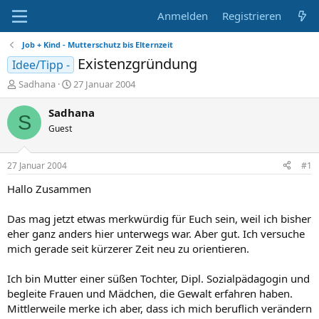
Anmelden
Registrieren
Job + Kind - Mutterschutz bis Elternzeit
Existenzgründung
Idee/Tipp -
E
E
Sadhana
27 Januar 2004
r
r
s
s
Sadhana
S
t
t
Guest
e
e
l
l
l
l
27 Januar 2004
#1
e
t
r
a
Hallo Zusammen
m
Das mag jetzt etwas merkwürdig für Euch sein, weil ich bisher
eher ganz anders hier unterwegs war. Aber gut. Ich versuche
mich gerade seit kürzerer Zeit neu zu orientieren.
Ich bin Mutter einer süßen Tochter, Dipl. Sozialpädagogin und
begleite Frauen und Mädchen, die Gewalt erfahren haben.
Mittlerweile merke ich aber, dass ich mich beruflich verändern