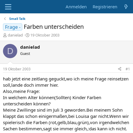
Anmelden
Registrieren
Small Talk
Farben unterscheiden
Frage -
E
E
danielad
19 Oktober 2003
r
r
s
s
danielad
D
t
t
Guest
e
e
l
l
l
l
19 Oktober 2003
#1
e
t
r
a
hab jetzt eine zeitlang geguckt,wo ich meine Frage reinsetzen
m
soll,lande doch immer hier.
Also,meine Frage:
In welchem Alter können(Sollten) Kinder Farben
unterscheiden können?
Meine Zwillinge sind im Juli 3 geworden.Bei meinem Sohn
klappt das schon einigermaßen,bei Louisa gar nicht.Wenn wir
spielerisch die Farben (rot,gelb,blau,grün),von irgendwelchen
Sachen bestimmen,sagt sie immer gleich,:das kann ich nicht.