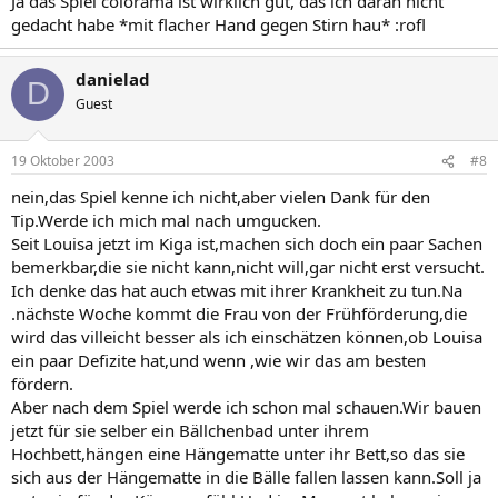
Ja das Spiel colorama ist wirklich gut, das ich daran nicht
gedacht habe *mit flacher Hand gegen Stirn hau* :rofl
danielad
D
Guest
19 Oktober 2003
#8
nein,das Spiel kenne ich nicht,aber vielen Dank für den
Tip.Werde ich mich mal nach umgucken.
Seit Louisa jetzt im Kiga ist,machen sich doch ein paar Sachen
bemerkbar,die sie nicht kann,nicht will,gar nicht erst versucht.
Ich denke das hat auch etwas mit ihrer Krankheit zu tun.Na
.nächste Woche kommt die Frau von der Frühförderung,die
wird das villeicht besser als ich einschätzen können,ob Louisa
ein paar Defizite hat,und wenn ,wie wir das am besten
fördern.
Aber nach dem Spiel werde ich schon mal schauen.Wir bauen
jetzt für sie selber ein Bällchenbad unter ihrem
Hochbett,hängen eine Hängematte unter ihr Bett,so das sie
sich aus der Hängematte in die Bälle fallen lassen kann.Soll ja