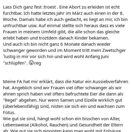
Lass Dich ganz fest :troest . Eine Abort zu erleiden ist echt
furchtbar. Ich hatte letztes Jahr im März auch einen in der 8.
Woche. Damals habe ich auch gedacht, es liegt an mir, ich bin
unfruchtbar usw. Auf einmal stellte sich heraus dass es viele
Frauen in meinem Umfeld gibt, die alle schon das gleiche
erlebt haben und troztdem danach Kinder bekamen.
Und auch ich bin nicht ganz 6 Monate danach wieder
schwanger geworden und im Moment tritt mein Zwetschger
´lustig in mir vor sich hin und wird wohl Anfang Juni
😛
"schlüpfen".
reg
Meine FA hat mir erklärt, dass die Natur ein Aussiebverfahren
hat. Angeblich sind wir Frauen viel öfter schwanger als wir
ahnen sprich haben viel öfters befruchtete Eier die dann als
"Regel" abgehen. Nur wenn Samen und Eizelle wirklich gut
(überlebensfähig) sind, nisten sie sich ein und wachsen zum
Fötus.
Wie gut sie sind, hängt wohl schon ein bisschen von Alter,
Lebensweise (Alkohol, Rauchen) und Gesundheit der Eltern
ab. Wie gut sie sich einnisten kann man wohl mit Folsäure