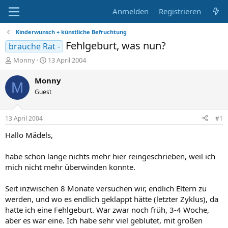
Anmelden
Registrieren
Kinderwunsch + künstliche Befruchtung
Fehlgeburt, was nun?
brauche Rat -
E
E
Monny
13 April 2004
r
r
s
s
Monny
M
t
t
Guest
e
e
l
l
l
l
13 April 2004
#1
e
t
r
a
Hallo Mädels,
m
habe schon lange nichts mehr hier reingeschrieben, weil ich
mich nicht mehr überwinden konnte.
Seit inzwischen 8 Monate versuchen wir, endlich Eltern zu
werden, und wo es endlich geklappt hätte (letzter Zyklus), da
hatte ich eine Fehlgeburt. War zwar noch früh, 3-4 Woche,
aber es war eine. Ich habe sehr viel geblutet, mit großen