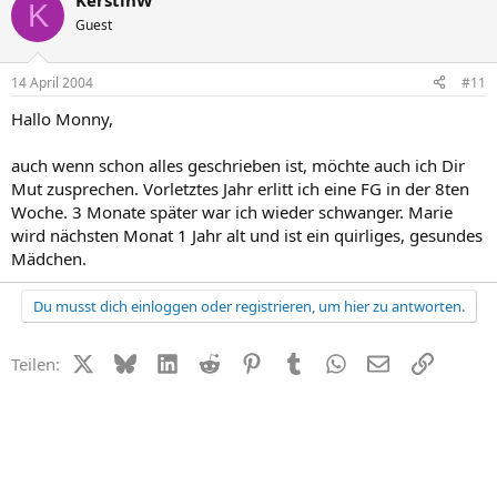
KerstinW
K
Guest
14 April 2004
#11
Hallo Monny,
auch wenn schon alles geschrieben ist, möchte auch ich Dir
Mut zusprechen. Vorletztes Jahr erlitt ich eine FG in der 8ten
Woche. 3 Monate später war ich wieder schwanger. Marie
wird nächsten Monat 1 Jahr alt und ist ein quirliges, gesundes
Mädchen.
Du musst dich einloggen oder registrieren, um hier zu antworten.
X (Twitter)
Bluesky
LinkedIn
Reddit
Pinterest
Tumblr
WhatsApp
E-Mail
Link
Teilen: