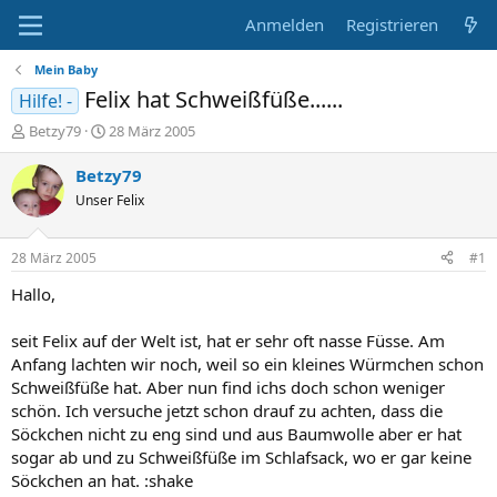
Anmelden
Registrieren
Mein Baby
Felix hat Schweißfüße......
Hilfe! -
E
E
Betzy79
28 März 2005
r
r
s
s
Betzy79
t
t
Unser Felix
e
e
l
l
l
l
28 März 2005
#1
e
t
r
a
Hallo,
m
seit Felix auf der Welt ist, hat er sehr oft nasse Füsse. Am
Anfang lachten wir noch, weil so ein kleines Würmchen schon
Schweißfüße hat. Aber nun find ichs doch schon weniger
schön. Ich versuche jetzt schon drauf zu achten, dass die
Söckchen nicht zu eng sind und aus Baumwolle aber er hat
sogar ab und zu Schweißfüße im Schlafsack, wo er gar keine
Söckchen an hat. :shake