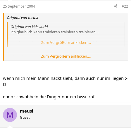
25 September 2004
#22
Original von meusi
Original von kidsworld
Ich glaub ich kann trainieren trainieren trainieren....
...und es wird nie besser... so wie die Dinger dranhängen :crying
Zum Vergrößern anklicken....
Zum Vergrößern anklicken....
ne das wird auch nicht mehr..was mal hin ist ist hin...wenns hängt
belibst auch so man kann zwar musekln aufbauen aber gerissene
haut bleibt leider so....
aber du bist nicht die einzige
wenn mich mein Mann nackt sieht, dann auch nur im liegen :-
😛
nacktfotos gibts nur in liegen von mir das sind sie noch schön
D
dann schwabbeln die Dinger nur ein bissi :rofl
meusi
M
Guest