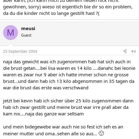
aber karin, (ich kann mich zu deinem neuen nick nicht
gewöhnen, sorry) wieso ist eigentlich bie dir so ein problem,
da du die kinder nicht so lange gestillt hast ?(
meusi
M
Guest
25 September 2004
#4
naja das gewicht was ich zugenommen hab hat sich auch in
die brust getan....bei lisa waren es 14 kilo ....danahc bei leonie
waren es zwar nur 9 aber ich hatte immer schon ne grosse
brust...und dann hab ich 13 kilo abgenommen in 35 tagen da
war die brust das erste was verschwand
jetzt bei kevin hab ich sicher über 25 kilo zugenommen dann
hab ich zwar gestillt und meine brust war irre prall aber da
kam nix....naja das ganze war seltsam
und mein bidegewebe war auch nie so fest ich seh es an
🙁
meiner mutter und oma..sehen alle so aus...