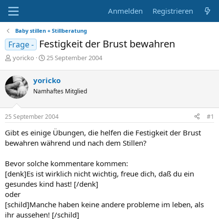
Anmelden
Registrieren
Baby stillen + Stillberatung
Festigkeit der Brust bewahren
Frage -
E
E
yoricko
25 September 2004
r
r
s
s
yoricko
t
t
Namhaftes Mitglied
e
e
l
l
l
l
25 September 2004
#1
e
t
r
a
Gibt es einige Übungen, die helfen die Festigkeit der Brust
m
bewahren während und nach dem Stillen?
Bevor solche kommentare kommen:
[denk]Es ist wirklich nicht wichtig, freue dich, daß du ein
gesundes kind hast! [/denk]
oder
[schild]Manche haben keine andere probleme im leben, als
ihr aussehen! [/schild]