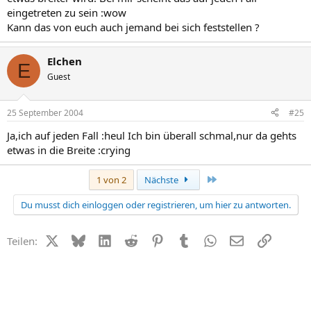
eingetreten zu sein :wow
Kann das von euch auch jemand bei sich feststellen ?
Elchen
E
Guest
25 September 2004
#25
Ja,ich auf jeden Fall :heul Ich bin überall schmal,nur da gehts
etwas in die Breite :crying
Letzte
1 von 2
Nächste
Du musst dich einloggen oder registrieren, um hier zu antworten.
X (Twitter)
Bluesky
LinkedIn
Reddit
Pinterest
Tumblr
WhatsApp
E-Mail
Link
Teilen: