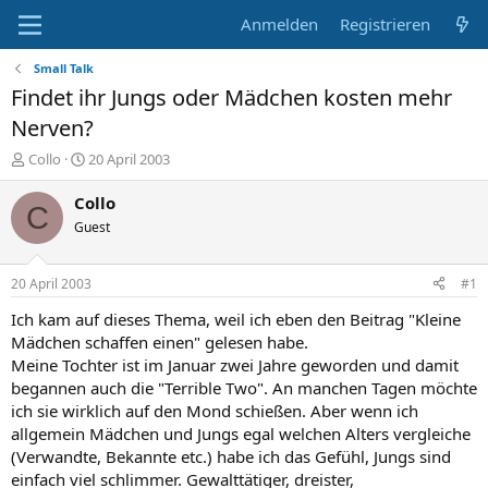
Anmelden
Registrieren
Small Talk
Findet ihr Jungs oder Mädchen kosten mehr
Nerven?
E
E
Collo
20 April 2003
r
r
s
s
Collo
C
t
t
Guest
e
e
l
l
l
l
20 April 2003
#1
e
t
r
a
Ich kam auf dieses Thema, weil ich eben den Beitrag "Kleine
m
Mädchen schaffen einen" gelesen habe.
Meine Tochter ist im Januar zwei Jahre geworden und damit
begannen auch die "Terrible Two". An manchen Tagen möchte
ich sie wirklich auf den Mond schießen. Aber wenn ich
allgemein Mädchen und Jungs egal welchen Alters vergleiche
(Verwandte, Bekannte etc.) habe ich das Gefühl, Jungs sind
einfach viel schlimmer. Gewalttätiger, dreister,