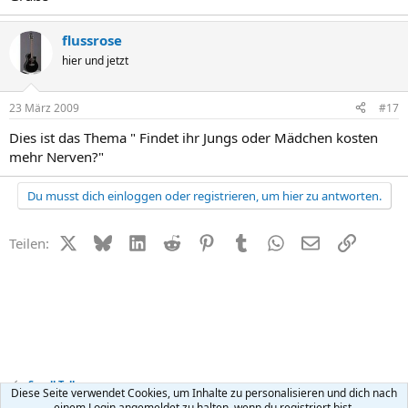
flussrose
hier und jetzt
23 März 2009
#17
Dies ist das Thema " Findet ihr Jungs oder Mädchen kosten
mehr Nerven?"
Du musst dich einloggen oder registrieren, um hier zu antworten.
X (Twitter)
Bluesky
LinkedIn
Reddit
Pinterest
Tumblr
WhatsApp
E-Mail
Link
Teilen:
Small Talk
Diese Seite verwendet Cookies, um Inhalte zu personalisieren und dich nach
einem Login angemeldet zu halten, wenn du registriert bist.