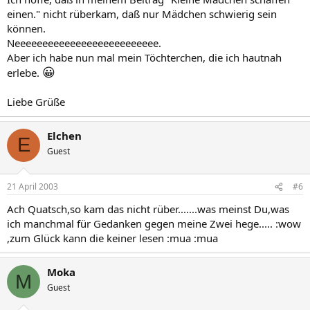
einen." nicht rüberkam, daß nur Mädchen schwierig sein
können.
Neeeeeeeeeeeeeeeeeeeeeeeeee.
Aber ich habe nun mal mein Töchterchen, die ich hautnah
😀
erlebe.
Liebe Grüße
Elchen
E
Guest
21 April 2003
#6
Ach Quatsch,so kam das nicht rüber.......was meinst Du,was
ich manchmal für Gedanken gegen meine Zwei hege..... :wow
,zum Glück kann die keiner lesen :mua :mua
Moka
M
Guest