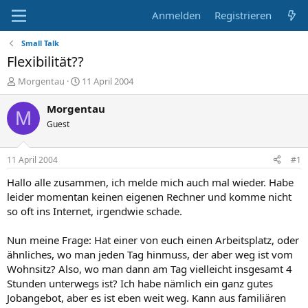
Anmelden
Registrieren
Small Talk
Flexibilität??
E
E
Morgentau
11 April 2004
r
r
s
s
Morgentau
M
t
t
Guest
e
e
l
l
l
l
11 April 2004
#1
e
t
r
a
Hallo alle zusammen, ich melde mich auch mal wieder. Habe
m
leider momentan keinen eigenen Rechner und komme nicht
so oft ins Internet, irgendwie schade.
Nun meine Frage: Hat einer von euch einen Arbeitsplatz, oder
ähnliches, wo man jeden Tag hinmuss, der aber weg ist vom
Wohnsitz? Also, wo man dann am Tag vielleicht insgesamt 4
Stunden unterwegs ist? Ich habe nämlich ein ganz gutes
Jobangebot, aber es ist eben weit weg. Kann aus familiären