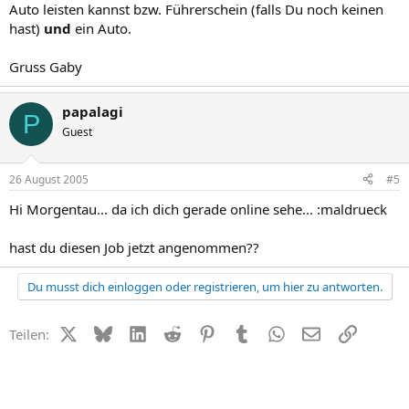
Auto leisten kannst bzw. Führerschein (falls Du noch keinen
hast)
und
ein Auto.
Gruss Gaby
papalagi
P
Guest
26 August 2005
#5
Hi Morgentau... da ich dich gerade online sehe... :maldrueck
hast du diesen Job jetzt angenommen??
Du musst dich einloggen oder registrieren, um hier zu antworten.
X (Twitter)
Bluesky
LinkedIn
Reddit
Pinterest
Tumblr
WhatsApp
E-Mail
Link
Teilen: