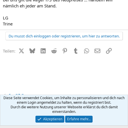
nämlich eh jeder am Stand.
LG
Trine
Du musst dich einloggen oder registrieren, um hier zu antworten.
X (Twitter)
Bluesky
LinkedIn
Reddit
Pinterest
Tumblr
WhatsApp
E-Mail
Link
Teilen:
Small Talk
Diese Seite verwendet Cookies, um Inhalte zu personalisieren und dich nach
einem Login angemeldet zu halten, wenn du registriert bist.
Durch die weitere Nutzung unserer Webseite erklärst du dich damit
Kontakt
Nutzungsbedingungen
Datenschutz
Hilfe
R
einverstanden.
S
S
®
Community platform by XenForo
© 2010-2026 XenForo Ltd.
Akzeptieren
Erfahre mehr…