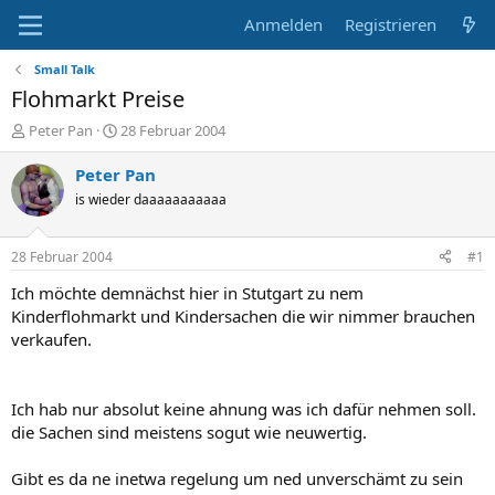
Anmelden
Registrieren
Small Talk
Flohmarkt Preise
E
E
Peter Pan
28 Februar 2004
r
r
s
s
Peter Pan
t
t
is wieder daaaaaaaaaaa
e
e
l
l
l
l
28 Februar 2004
#1
e
t
r
a
Ich möchte demnächst hier in Stutgart zu nem
m
Kinderflohmarkt und Kindersachen die wir nimmer brauchen
verkaufen.
Ich hab nur absolut keine ahnung was ich dafür nehmen soll.
die Sachen sind meistens sogut wie neuwertig.
Gibt es da ne inetwa regelung um ned unverschämt zu sein