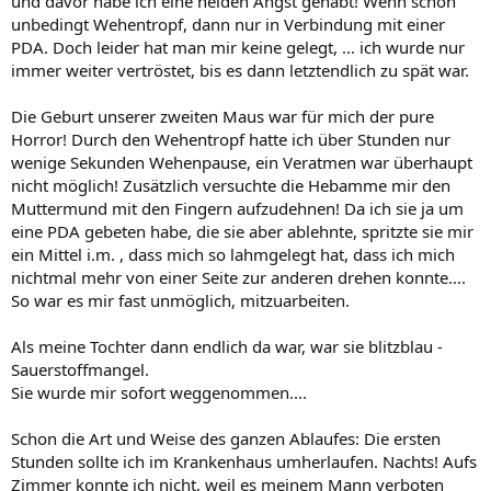
und davor habe ich eine heiden Angst gehabt! Wenn schon
unbedingt Wehentropf, dann nur in Verbindung mit einer
PDA. Doch leider hat man mir keine gelegt, ... ich wurde nur
immer weiter vertröstet, bis es dann letztendlich zu spät war.
Die Geburt unserer zweiten Maus war für mich der pure
Horror! Durch den Wehentropf hatte ich über Stunden nur
wenige Sekunden Wehenpause, ein Veratmen war überhaupt
nicht möglich! Zusätzlich versuchte die Hebamme mir den
Muttermund mit den Fingern aufzudehnen! Da ich sie ja um
eine PDA gebeten habe, die sie aber ablehnte, spritzte sie mir
ein Mittel i.m. , dass mich so lahmgelegt hat, dass ich mich
nichtmal mehr von einer Seite zur anderen drehen konnte....
So war es mir fast unmöglich, mitzuarbeiten.
Als meine Tochter dann endlich da war, war sie blitzblau -
Sauerstoffmangel.
Sie wurde mir sofort weggenommen....
Schon die Art und Weise des ganzen Ablaufes: Die ersten
Stunden sollte ich im Krankenhaus umherlaufen. Nachts! Aufs
Zimmer konnte ich nicht, weil es meinem Mann verboten