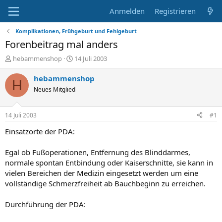
Anmelden
Registrieren
Komplikationen, Frühgeburt und Fehlgeburt
Forenbeitrag mal anders
E
E
hebammenshop
14 Juli 2003
r
r
s
s
hebammenshop
H
t
t
Neues Mitglied
e
e
l
l
l
l
14 Juli 2003
#1
e
t
r
a
Einsatzorte der PDA:
m
Egal ob Fußoperationen, Entfernung des Blinddarmes,
normale spontan Entbindung oder Kaiserschnitte, sie kann in
vielen Bereichen der Medizin eingesetzt werden um eine
vollständige Schmerzfreiheit ab Bauchbeginn zu erreichen.
Durchführung der PDA: