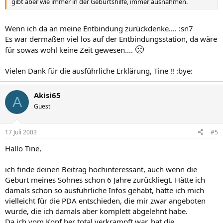
gibt aber wie immer in der Geburtshilfe, immer ausnahmen.
Wenn ich da an meine Entbindung zurückdenke.... :sn7
Es war dermaßen viel los auf der Entbindungsstation, da wäre
🙁
für sowas wohl keine Zeit gewesen....
Vielen Dank für die ausführliche Erklärung, Tine !! :bye:
Akisi65
A
Guest
17 Juli 2003
#5
Hallo Tine,
ich finde deinen Beitrag hochinteressant, auch wenn die
Geburt meines Sohnes schon 6 Jahre zurückliegt. Hätte ich
damals schon so ausführliche Infos gehabt, hätte ich mich
vielleicht für die PDA entschieden, die mir zwar angeboten
wurde, die ich damals aber komplett abgelehnt habe.
Da ich vom Kopf her total verkrampft war, hat die