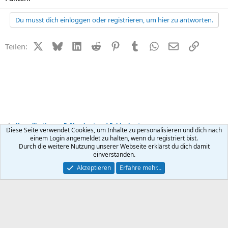
Du musst dich einloggen oder registrieren, um hier zu antworten.
X (Twitter)
Bluesky
LinkedIn
Reddit
Pinterest
Tumblr
WhatsApp
E-Mail
Link
Teilen:
Komplikationen, Frühgeburt und Fehlgeburt
Diese Seite verwendet Cookies, um Inhalte zu personalisieren und dich nach
einem Login angemeldet zu halten, wenn du registriert bist.
Durch die weitere Nutzung unserer Webseite erklärst du dich damit
Kontakt
Nutzungsbedingungen
Datenschutz
Hilfe
R
einverstanden.
S
S
®
Community platform by XenForo
© 2010-2026 XenForo Ltd.
Akzeptieren
Erfahre mehr…