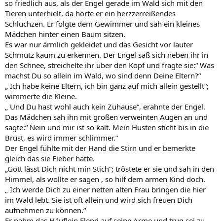
so friedlich aus, als der Engel gerade im Wald sich mit den
Tieren unterhielt, da hörte er ein herzzerreißendes
Schluchzen. Er folgte dem Gewimmer und sah ein kleines
Mädchen hinter einen Baum sitzen.
Es war nur ärmlich gekleidet und das Gesicht vor lauter
Schmutz kaum zu erkennen. Der Engel saß sich neben ihr in
den Schnee, streichelte ihr über den Kopf und fragte sie:“ Was
machst Du so allein im Wald, wo sind denn Deine Eltern?“
„ Ich habe keine Eltern, ich bin ganz auf mich allein gestellt“;
wimmerte die Kleine.
„ Und Du hast wohl auch kein Zuhause“, erahnte der Engel.
Das Mädchen sah ihn mit großen verweinten Augen an und
sagte:“ Nein und mir ist so kalt. Mein Husten sticht bis in die
Brust, es wird immer schlimmer.“
Der Engel fühlte mit der Hand die Stirn und er bemerkte
gleich das sie Fieber hatte.
„Gott lässt Dich nicht min Stich“; tröstete er sie und sah in den
Himmel, als wollte er sagen , so hilf dem armen Kind doch.
„ Ich werde Dich zu einer netten alten Frau bringen die hier
im Wald lebt. Sie ist oft allein und wird sich freuen Dich
aufnehmen zu können.“
Er nahm das Häuflein Elend auf seine Arme und trug sei zu