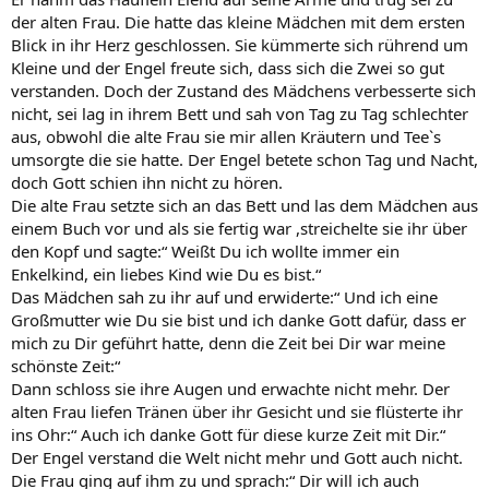
der alten Frau. Die hatte das kleine Mädchen mit dem ersten
Blick in ihr Herz geschlossen. Sie kümmerte sich rührend um
Kleine und der Engel freute sich, dass sich die Zwei so gut
verstanden. Doch der Zustand des Mädchens verbesserte sich
nicht, sei lag in ihrem Bett und sah von Tag zu Tag schlechter
aus, obwohl die alte Frau sie mir allen Kräutern und Tee`s
umsorgte die sie hatte. Der Engel betete schon Tag und Nacht,
doch Gott schien ihn nicht zu hören.
Die alte Frau setzte sich an das Bett und las dem Mädchen aus
einem Buch vor und als sie fertig war ,streichelte sie ihr über
den Kopf und sagte:“ Weißt Du ich wollte immer ein
Enkelkind, ein liebes Kind wie Du es bist.“
Das Mädchen sah zu ihr auf und erwiderte:“ Und ich eine
Großmutter wie Du sie bist und ich danke Gott dafür, dass er
mich zu Dir geführt hatte, denn die Zeit bei Dir war meine
schönste Zeit:“
Dann schloss sie ihre Augen und erwachte nicht mehr. Der
alten Frau liefen Tränen über ihr Gesicht und sie flüsterte ihr
ins Ohr:“ Auch ich danke Gott für diese kurze Zeit mit Dir.“
Der Engel verstand die Welt nicht mehr und Gott auch nicht.
Die Frau ging auf ihm zu und sprach:“ Dir will ich auch