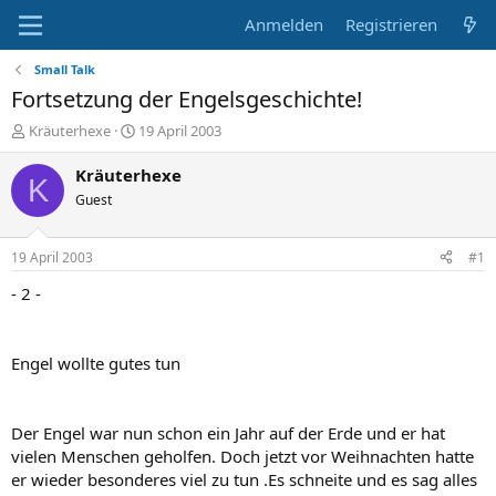
Anmelden
Registrieren
Small Talk
Fortsetzung der Engelsgeschichte!
E
E
Kräuterhexe
19 April 2003
r
r
s
s
Kräuterhexe
K
t
t
Guest
e
e
l
l
l
l
19 April 2003
#1
e
t
r
a
- 2 -
m
Engel wollte gutes tun
Der Engel war nun schon ein Jahr auf der Erde und er hat
vielen Menschen geholfen. Doch jetzt vor Weihnachten hatte
er wieder besonderes viel zu tun .Es schneite und es sag alles