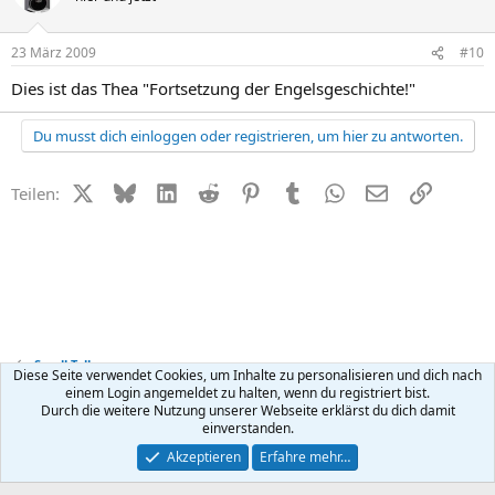
23 März 2009
#10
Dies ist das Thea "Fortsetzung der Engelsgeschichte!"
Du musst dich einloggen oder registrieren, um hier zu antworten.
X (Twitter)
Bluesky
LinkedIn
Reddit
Pinterest
Tumblr
WhatsApp
E-Mail
Link
Teilen:
Small Talk
Diese Seite verwendet Cookies, um Inhalte zu personalisieren und dich nach
einem Login angemeldet zu halten, wenn du registriert bist.
Durch die weitere Nutzung unserer Webseite erklärst du dich damit
Kontakt
Nutzungsbedingungen
Datenschutz
Hilfe
R
einverstanden.
S
S
®
Community platform by XenForo
© 2010-2026 XenForo Ltd.
Akzeptieren
Erfahre mehr…