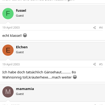
fussel
F
Guest
19 April 2003
#4
😀
echt klasse!!
Elchen
E
Guest
19 April 2003
#5
Ich habe doch tatsächlich Gänsehaut.......... 8o
😀
Wahnsinnig toll,kräuterhexe....mach weiter
mamamia
M
Guest