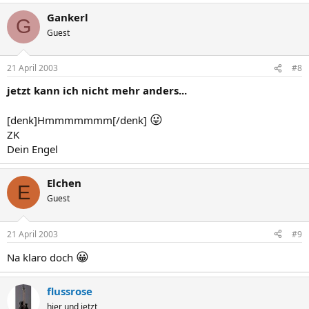
Gankerl
G
Guest
21 April 2003
#8
jetzt kann ich nicht mehr anders...
😛
[denk]Hmmmmmmm[/denk]
ZK
Dein Engel
Elchen
E
Guest
21 April 2003
#9
😀
Na klaro doch
flussrose
hier und jetzt