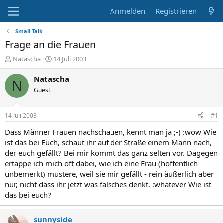
Anmelden
Registrieren
Small Talk
Frage an die Frauen
E
E
Natascha
14 Juli 2003
r
r
s
s
Natascha
N
t
t
Guest
e
e
l
l
l
l
14 Juli 2003
#1
e
t
r
a
Dass Männer Frauen nachschauen, kennt man ja ;-) :wow Wie
m
ist das bei Euch, schaut ihr auf der Straße einem Mann nach,
der euch gefällt? Bei mir kommt das ganz selten vor. Dagegen
ertappe ich mich oft dabei, wie ich eine Frau (hoffentlich
unbemerkt) mustere, weil sie mir gefällt - rein äußerlich aber
nur, nicht dass ihr jetzt was falsches denkt. :whatever Wie ist
das bei euch?
sunnyside