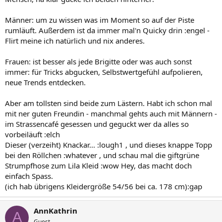
Männer: um zu wissen was im Moment so auf der Piste
rumläuft. Außerdem ist da immer mal'n Quicky drin :engel -
Flirt meine ich natürlich und nix anderes.
Frauen: ist besser als jede Brigitte oder was auch sonst
immer: für Tricks abgucken, Selbstwertgefühl aufpolieren,
neue Trends entdecken.
Aber am tollsten sind beide zum Lästern. Habt ich schon mal
mit ner guten Freundin - manchmal gehts auch mit Männern -
im Strassencafé gesessen und geguckt wer da alles so
vorbeiläuft :elch
Dieser (verzeiht) Knackar... :lough1 , und dieses knappe Topp
bei den Röllchen :whatever , und schau mal die giftgrüne
Strumpfhose zum Lila Kleid :wow Hey, das macht doch
einfach Spass.
(ich hab übrigens Kleidergröße 54/56 bei ca. 178 cm):gap
AnnKathrin
A
Guest