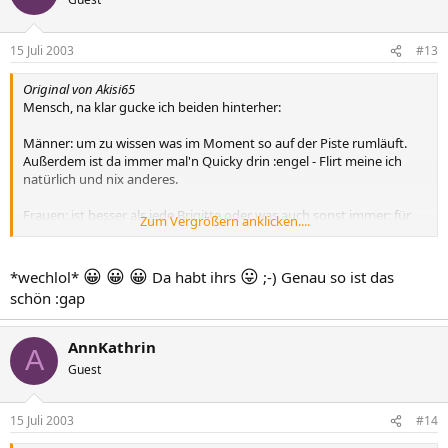
15 Juli 2003
#13
Original von Akisi65
Mensch, na klar gucke ich beiden hinterher:
Männer: um zu wissen was im Moment so auf der Piste rumläuft.
Außerdem ist da immer mal'n Quicky drin :engel - Flirt meine ich
natürlich und nix anderes.
Frauen: ist besser als jede Brigitte oder was auch sonst immer: für
Zum Vergrößern anklicken....
Tricks abgucken, Selbstwertgefühl aufpolieren, neue Trends
entdecken.
😀
😀
😀
😛
*wechlol*
Da habt ihrs
;-) Genau so ist das
Aber am tollsten sind beide zum Lästern. Habt ich schon mal mit
schön :gap
ner guten Freundin - manchmal gehts auch mit Männern - im
Strassencafé gesessen und geguckt wer da alles so vorbeiläuft :elch
Dieser (verzeiht) Knackar... :lough1 , und dieses knappe Topp bei den
AnnKathrin
A
Röllchen :whatever , und schau mal die giftgrüne Strumpfhose zum
Guest
Lila Kleid :wow Hey, das macht doch einfach Spass.
(ich hab übrigens Kleidergröße 54/56 bei ca. 178 cm):gap
15 Juli 2003
#14