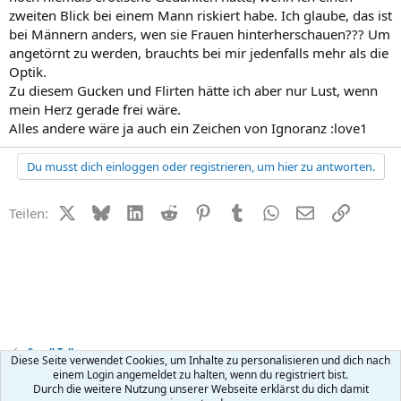
zweiten Blick bei einem Mann riskiert habe. Ich glaube, das ist
bei Männern anders, wen sie Frauen hinterherschauen??? Um
angetörnt zu werden, brauchts bei mir jedenfalls mehr als die
Optik.
Zu diesem Gucken und Flirten hätte ich aber nur Lust, wenn
mein Herz gerade frei wäre.
Alles andere wäre ja auch ein Zeichen von Ignoranz :love1
Du musst dich einloggen oder registrieren, um hier zu antworten.
X (Twitter)
Bluesky
LinkedIn
Reddit
Pinterest
Tumblr
WhatsApp
E-Mail
Link
Teilen:
Small Talk
Diese Seite verwendet Cookies, um Inhalte zu personalisieren und dich nach
einem Login angemeldet zu halten, wenn du registriert bist.
Durch die weitere Nutzung unserer Webseite erklärst du dich damit
Kontakt
Nutzungsbedingungen
Datenschutz
Hilfe
R