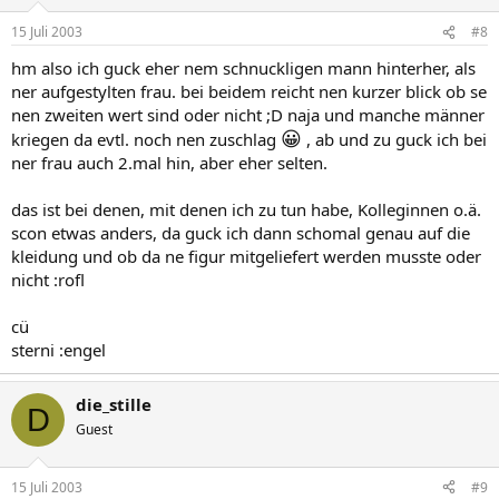
15 Juli 2003
#8
hm also ich guck eher nem schnuckligen mann hinterher, als
ner aufgestylten frau. bei beidem reicht nen kurzer blick ob se
nen zweiten wert sind oder nicht ;D naja und manche männer
😀
kriegen da evtl. noch nen zuschlag
, ab und zu guck ich bei
ner frau auch 2.mal hin, aber eher selten.
das ist bei denen, mit denen ich zu tun habe, Kolleginnen o.ä.
scon etwas anders, da guck ich dann schomal genau auf die
kleidung und ob da ne figur mitgeliefert werden musste oder
nicht :rofl
cü
sterni :engel
die_stille
D
Guest
15 Juli 2003
#9