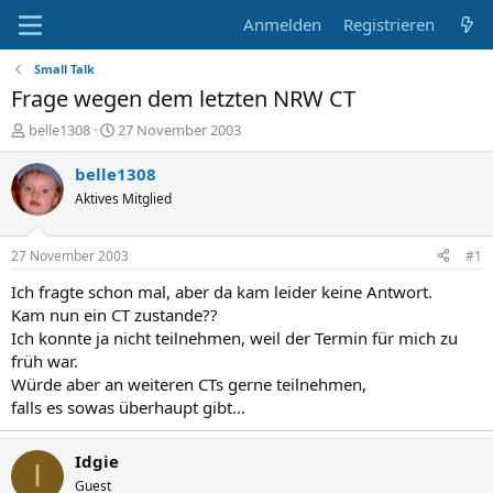
Anmelden
Registrieren
Small Talk
Frage wegen dem letzten NRW CT
E
E
belle1308
27 November 2003
r
r
s
s
belle1308
t
t
Aktives Mitglied
e
e
l
l
l
l
27 November 2003
#1
e
t
r
a
Ich fragte schon mal, aber da kam leider keine Antwort.
m
Kam nun ein CT zustande??
Ich konnte ja nicht teilnehmen, weil der Termin für mich zu
früh war.
Würde aber an weiteren CTs gerne teilnehmen,
falls es sowas überhaupt gibt...
Idgie
I
Guest