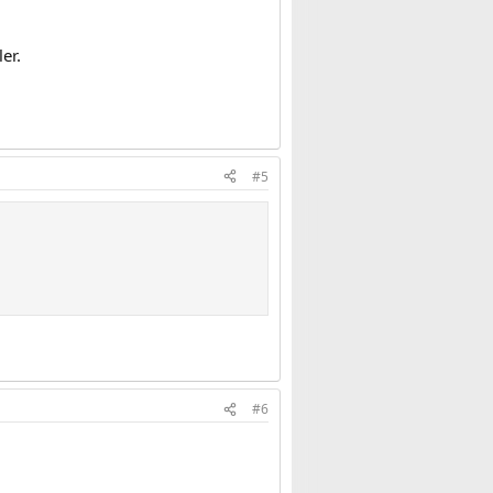
er.
#5
#6