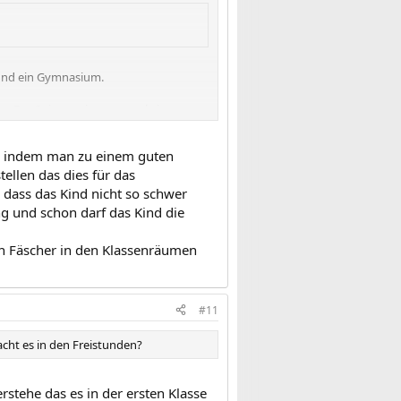
 und ein Gymnasium.
bt. Der Spitzenreiter war mal ein
h hab ihn mal angehoben, und mir wäre
n, indem man zu einem guten
ellen das dies für das
 dass das Kind nicht so schwer
 und schon darf das Kind die
n Fäscher in den Klassenräumen
#11
acht es in den Freistunden?
stehe das es in der ersten Klasse