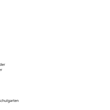
der
er
Schulgarten