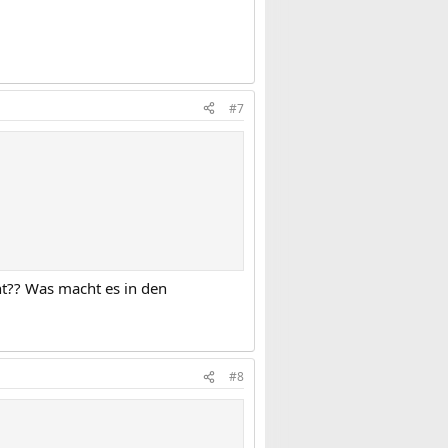
#7
cht?? Was macht es in den
#8