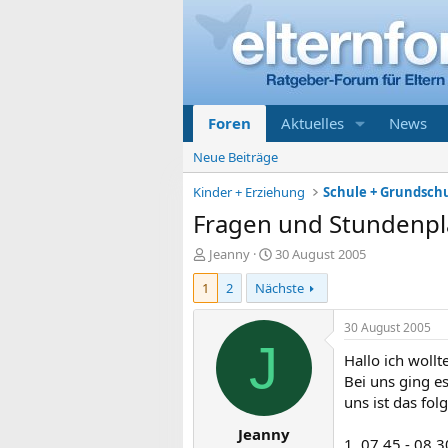
Foren
Aktuelles
News
Neue Beiträge
Kinder + Erziehung
Schule + Grundsch
Fragen und Stundenp
E
E
Jeanny
30 August 2005
r
r
1
2
Nächste
s
s
t
t
e
e
30 August 2005
l
l
J
Hallo ich woll
l
l
e
t
Bei uns ging es
r
a
uns ist das fo
m
Jeanny
1. 07.45 - 08.