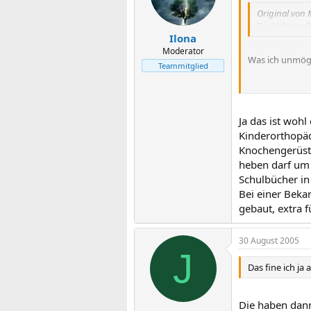
Original von 
Die Kids muß
Ilona
Moderator
Was ich unmögl
Teammitglied
Wenn ich sehe, 
Mädchen, die h
fast der Arm ab
Ja das ist woh
Kinderorthopäd
Gruß Ivanhoe
Knochengerüst 
heben darf um
Schulbücher in 
Bei einer Beka
gebaut, extra f
30 August 2005
J
Das fine ich ja
Die haben dann