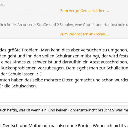
Mi.z
ten immer alles mit nehmen
Zum Vergrößern anklicken....
ich finde. An unserer Straße sind 2 Schulen, eine Grund- und Hauptschule
Zum Vergrößern anklicken....
wie voll die Taschen der Schüler sind, frage ich mich, wo da die Planung blei
atte in 8 Stunden 6 Fächer. Dementsprechend schwer war der Rucksack. Ic
gefallen. Bücher in der Schule lassen, ging nicht.
l das größte Problem. Man kann dies aber versuchen zu umgehe
en geht und ihn den vollen Schulranzen mitbringt, der wird festst
eines Kindes zu schwer ist und daraufhin ein Atest ausschreiben,
 Rückenproblemen vorzubeugen. Damit geht man zur Schulleitung
der Schule lassen. :-D
nnten haben das selbe mehrere Eltern gemacht und schon wurde
ür die Schulsachen.
 auch heftig, was ist wenn ein Kind keinen Förderunterricht braucht?? Was m
 Deutsch und Mathe normal also ohne Förder. Wobei ich nicht ver