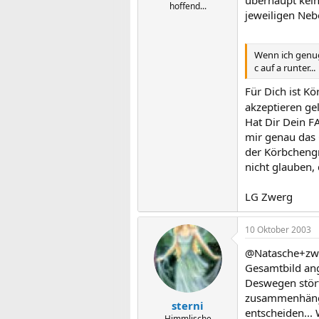
überhaupt kein
hoffend...
jeweiligen Ne
Wenn ich genug
c auf a runter...
Für Dich ist K
akzeptieren ge
Hat Dir Dein F
mir genau das 
der Körbchengrö
nicht glauben,
LG Zwerg
10 Oktober 2003
@Natasche+zwer
Gesamtbild angu
Deswegen störts
zusammenhängt
sterni
entscheiden... 
Himmlische