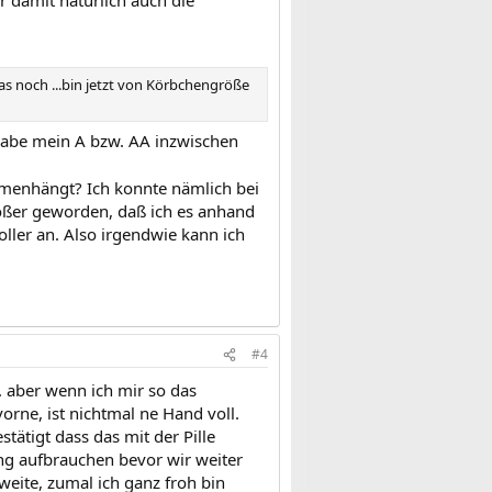
 damit natürlich auch die
as noch ...bin jetzt von Körbchengröße
 habe mein A bzw. AA inzwischen
ammenhängt? Ich konnte nämlich bei
größer geworden, daß ich es anhand
oller an. Also irgendwie kann ich
#4
. aber wenn ich mir so das
orne, ist nichtmal ne Hand voll.
tätigt dass das mit der Pille
g aufbrauchen bevor wir weiter
rweite, zumal ich ganz froh bin