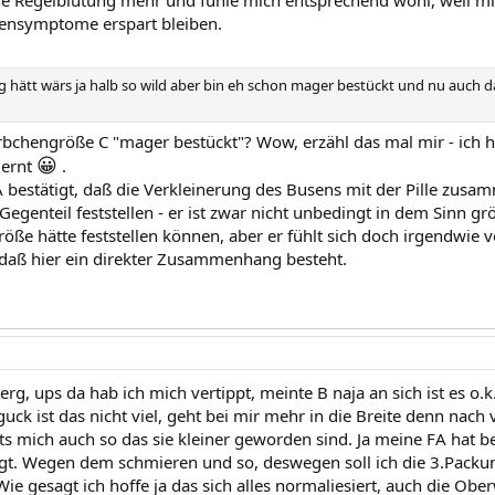
e Regelblutung mehr und fühle mich entsprechend wohl, weil mir
bensymptome erspart bleiben.
 hätt wärs ja halb so wild aber bin eh schon mager bestückt und nu auch d
örbchengröße C "mager bestückt"? Wow, erzähl das mal mir - ich
😀
lernt
.
A bestätigt, daß die Verkleinerung des Busens mit der Pille zus
Gegenteil feststellen - er ist zwar nicht unbedingt in dem Sinn 
ße hätte feststellen können, aber er fühlt sich doch irgendwie v
 daß hier ein direkter Zusammenhang besteht.
g, ups da hab ich mich vertippt, meinte B naja an sich ist es o.k
ck ist das nicht viel, geht bei mir mehr in die Breite denn nach v
 mich auch so das sie kleiner geworden sind. Ja meine FA hat bes
. Wegen dem schmieren und so, deswegen soll ich die 3.Packun
Wie gesagt ich hoffe ja das sich alles normaliesiert, auch die Obe