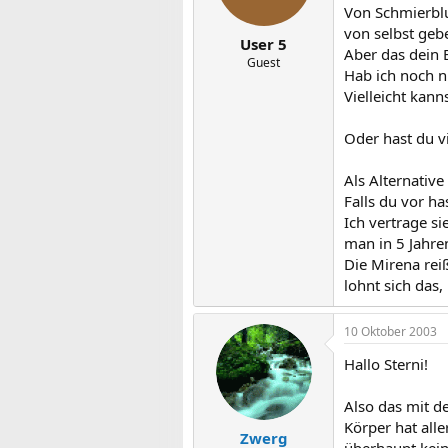
Von Schmierblu
von selbst geb
User 5
Aber das dein 
Guest
Hab ich noch n
Vielleicht kan
Oder hast du v
Als Alternativ
Falls du vor h
Ich vertrage si
man in 5 Jahr
Die Mirena rei
lohnt sich das,
10 Oktober 2003
Hallo Sterni!
Also das mit d
Körper hat all
Zwerg