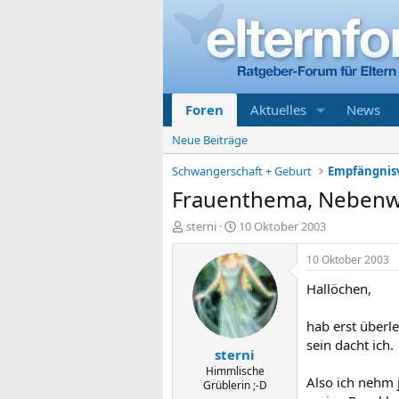
Foren
Aktuelles
News
Neue Beiträge
Schwangerschaft + Geburt
Empfängnisv
Frauenthema, Nebenwir
E
E
sterni
10 Oktober 2003
r
r
s
s
10 Oktober 2003
t
t
Hallöchen,
e
e
l
l
l
l
hab erst überle
e
t
sein dacht ich.
sterni
r
a
m
Himmlische
Also ich nehm j
Grüblerin ;-D