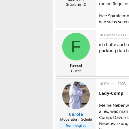
meine Regel n
Grüblerin ;-D
Nee Spirale möc
wie sichs so en
10 Oktober 2003
F
ich hatte auch
packung durch
fussel
Guest
10 Oktober 2003
Lady-Comp
Meine Nebenwir
alles, was man
Carola
Comp. Davon bin
Moderatorin Schule
Nebenwirkungen
Teammitglied