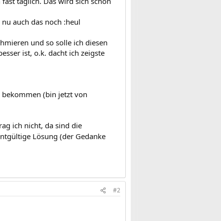
ast täglich. Das wird sich schon
 nu auch das noch :heul
mieren und so solle ich diesen
r ist, o.k. dacht ich zeigste
e bekommen (bin jetzt von
ag ich nicht, da sind die
entgültige Lösung (der Gedanke
#2