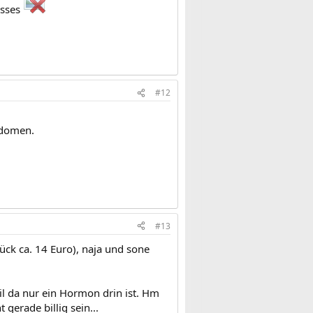
üsses
#12
ndomen.
#13
tück ca. 14 Euro), naja und sone
eil da nur ein Hormon drin ist. Hm
 gerade billig sein...