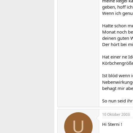
meine Regel ka
geben, hoff ic
Wenn ich genug
Hatte schon me
Monat noch beo
deinen guten W
Der hört bei m
Hat einer ne I
Körbchengröße 
Ist blöd wenn i
Nebenwirkungen
behagt mir aber
So nun seid ih
10 Oktober 2003
U
Hi Sterni !