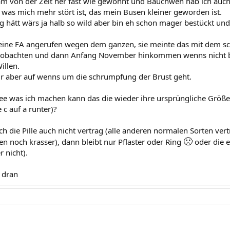
m von der Zeit her fast wie gewohnt und Bauchweh hab ich auch f
h was mich mehr stört ist, das mein Busen kleiner geworden ist.
 hätt wärs ja halb so wild aber bin eh schon mager bestückt und
ine FA angerufen wegen dem ganzen, sie meinte das mit dem sch
bachten und dann Anfang November hinkommen wenns nicht besse
illen.
ir aber auf wenns um die schrumpfung der Brust geht.
dee was ich machen kann das die wieder ihre ursprüngliche Größ
c auf a runter)?
ch die Pille auch nicht vertrag (alle anderen normalen Sorten vertr
🙁
 noch krasser), dann bleibt nur Pflaster oder Ring
oder die 
 nicht).
r dran