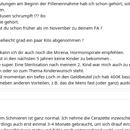
tungen am Beginn der Pilleneinnahme hab ich schon gehört, soll 
en.
Busen schrumpft !?? 8o
ie gehört.
nst du schon früher als im November zu deinem FA ?
ielleicht grad ein paar Kilo abgenommen ?
e kann ich dir auch noch die Mirena, Hormonspirale empfehlen.
ast in den nächsten 5 Jahren keine Kinder zu bekommen .
e super. Eine Sterilisation nach meinem 2. Kind war mich auch zu 
en oder so zum Thema Kinderwunsch steht.
ßt momentan ein tiefes Loch in den Geldbeutel (ich hab 400€ beza
 neben anderen Vorteilen, z.B. das die Mens fast (oder ganz) ausbl
em Schmieren ist ganz normal. Ich nehme die Cerazette inzwisch
erdings auch erst einmal 3-4 Monate gebraucht, um sich drauf ein