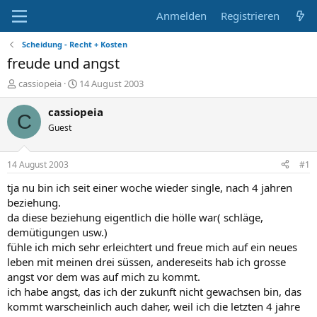
Anmelden
Registrieren
Scheidung - Recht + Kosten
freude und angst
E
E
cassiopeia
14 August 2003
r
r
s
s
cassiopeia
C
t
t
Guest
e
e
l
l
l
l
14 August 2003
#1
e
t
r
a
tja nu bin ich seit einer woche wieder single, nach 4 jahren
m
beziehung.
da diese beziehung eigentlich die hölle war( schläge,
demütigungen usw.)
fühle ich mich sehr erleichtert und freue mich auf ein neues
leben mit meinen drei süssen, andereseits hab ich grosse
angst vor dem was auf mich zu kommt.
ich habe angst, das ich der zukunft nicht gewachsen bin, das
kommt warscheinlich auch daher, weil ich die letzten 4 jahre