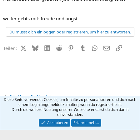
weiter gehts mit: freude und angst
Du musst dich einloggen oder registrieren, um hier zu antworten.
X (Twitter)
Bluesky
LinkedIn
Reddit
Pinterest
Tumblr
WhatsApp
E-Mail
Link
Teilen:
Scheidung - Recht + Kosten
Diese Seite verwendet Cookies, um Inhalte zu personalisieren und dich nach
einem Login angemeldet zu halten, wenn du registriert bist.
Durch die weitere Nutzung unserer Webseite erklärst du dich damit
Kontakt
Nutzungsbedingungen
Datenschutz
Hilfe
R
einverstanden.
S
S
®
Community platform by XenForo
© 2010-2026 XenForo Ltd.
Akzeptieren
Erfahre mehr…