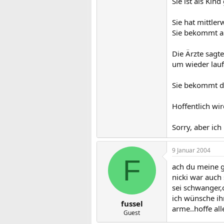
Sie ist als Kin
Sie hat mittler
Sie bekommt au
Die Ärzte sagte
um wieder lauf
Sie bekommt di
Hoffentlich wir
Sorry, aber ic
9 Januar 2004
F
ach du meine g
nicki war auch 
sei schwanger,
ich wünsche ih
fussel
arme..hoffe all
Guest