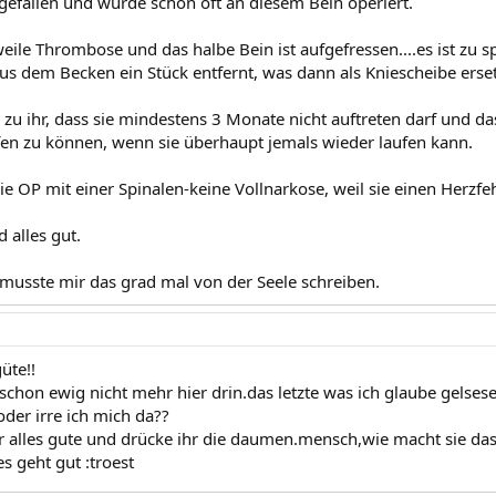
d gefallen und wurde schon oft an diesem Bein operiert.
weile Thrombose und das halbe Bein ist aufgefressen....es ist zu s
s dem Becken ein Stück entfernt, was dann als Kniescheibe erset
 zu ihr, dass sie mindestens 3 Monate nicht auftreten darf und d
en zu können, wenn sie überhaupt jemals wieder laufen kann.
e OP mit einer Spinalen-keine Vollnarkose, weil sie einen Herzfeh
d alles gut.
h musste mir das grad mal von der Seele schreiben.
üte!!
schon ewig nicht mehr hier drin.das letzte was ich glaube gelses
oder irre ich mich da??
r alles gute und drücke ihr die daumen.mensch,wie macht sie das
es geht gut :troest