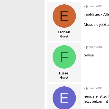
9 Januar 2004
E
:maldrueck Alle
Muss sie jetzt,
Elchen
Guest
9 Januar 2004
F
oweia...
fussel
Guest
9 Januar 2004
E
nein, sie ist z
Jetzt bekommt 