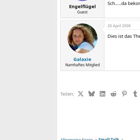
Sch.....da bek
Engelflügel
Guest
20 April 2009
Dies ist das T
Galaxie
Namhaftes Mitglied
X (Twitter)
Bluesky
LinkedIn
Reddit
Pinter
Teilen:
Allgemeine Foren
Small Talk