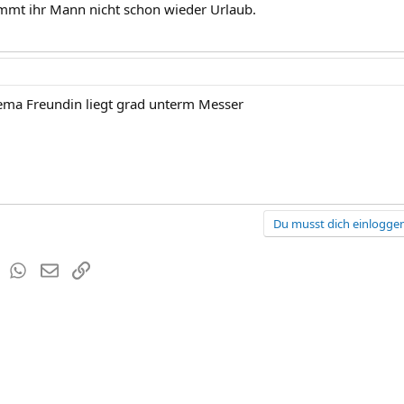
ommt ihr Mann nicht schon wieder Urlaub.
hema Freundin liegt grad unterm Messer
Du musst dich einloggen
est
Tumblr
WhatsApp
E-Mail
Link