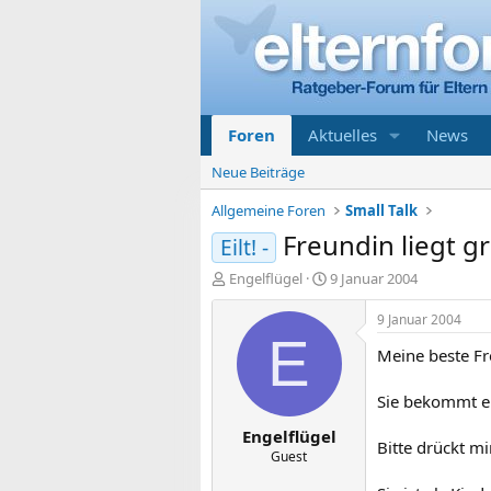
Foren
Aktuelles
News
Neue Beiträge
Allgemeine Foren
Small Talk
Freundin liegt 
Eilt! -
E
E
Engelflügel
9 Januar 2004
r
r
s
s
9 Januar 2004
t
t
E
Meine beste Fre
e
e
l
l
l
l
Sie bekommt e
e
t
Engelflügel
r
a
Bitte drückt m
m
Guest