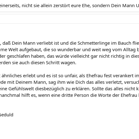
erseits, nicht sie allein zerstört eure Ehe, sondern Dein Mann
, daß Dein Mann verliebt ist und die Schmetterlinge im Bauch fli
time Welt aufgebaut, die so wunderbar und weit weg vom Alltag be
er geschlafen haben, das würde vielleicht gar nicht richtig in diese
den sie auch diesen Schritt wagen.
hnliches erlebt und es ist so unfair, als Ehefrau fest verankert 
de mit Deinem Mann, sag ihm wie Dich das alles verletzt, versuc
seine Gefühlswelt diesbezüglich zu erklären. Sollte das alles nicht
nchmal hilft es, wenn eine dritte Person die Worte der Ehefrau b
 Geduld