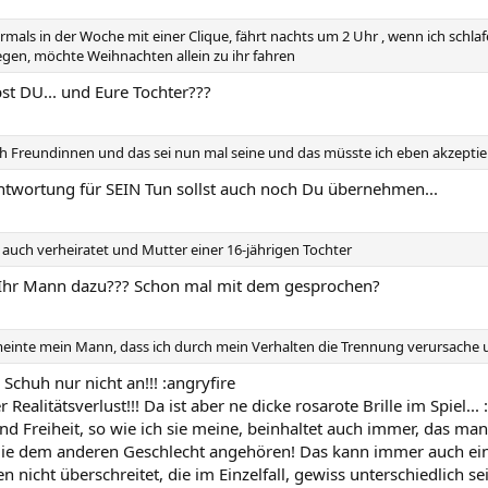
ehrmals in der Woche mit einer Clique, fährt nachts um 2 Uhr , wenn ich schlaf
legen, möchte Weihnachten allein zu ihr fahren
bst DU... und Eure Tochter???
uch Freundinnen und das sei nun mal seine und das müsste ich eben akzepti
rantwortung für SEIN Tun sollst auch noch Du übernehmen...
s auch verheiratet und Mutter einer 16-jährigen Tochter
Ihr Mann dazu??? Schon mal mit dem gesprochen?
 meinte mein Mann, dass ich durch mein Verhalten die Trennung verursache u
 Schuh nur nicht an!!! :angryfire
er Realitätsverlust!!! Da ist aber ne dicke rosarote Brille im Spiel...
nd Freiheit, so wie ich sie meine, beinhaltet auch immer, das man
ie dem anderen Geschlecht angehören! Das kann immer auch ei
 nicht überschreitet, die im Einzelfall, gewiss unterschiedlich se