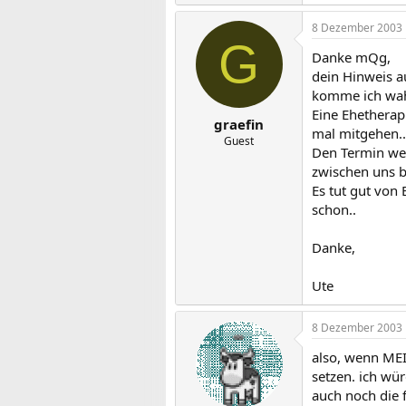
8 Dezember 2003
G
Danke mQg,
dein Hinweis a
komme ich wahr
Eine Ehetherap
graefin
mal mitgehen..
Guest
Den Termin we
zwischen uns b
Es tut gut von
schon..
Danke,
Ute
8 Dezember 2003
also, wenn MEI
setzen. ich wü
auch noch die f