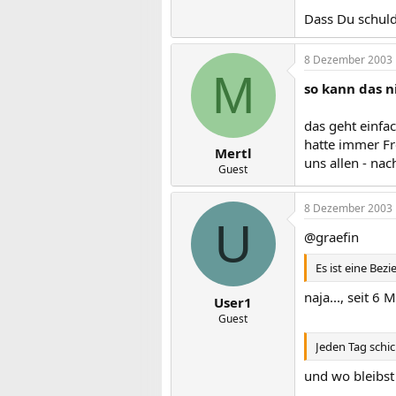
Dass Du schuld 
8 Dezember 2003
M
so kann das 
das geht einfac
hatte immer Fr
Mertl
uns allen - nac
Guest
8 Dezember 2003
U
@graefin
Es ist eine Bez
naja..., seit 6
User1
Guest
Jeden Tag schic
und wo bleibst