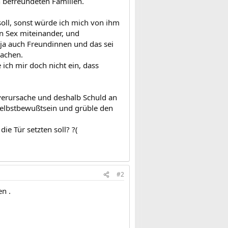
en befreundeten Familien.
soll, sonst würde ich mich von ihm
nen Sex miteinander, und
e ja auch Freundinnen und das sei
machen.
 ich mir doch nicht ein, dass
verursache und deshalb Schuld an
 Selbstbewußtsein und grüble den
ie Tür setzten soll? ?(
#2
n .