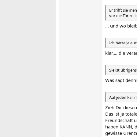
Er trifft sie m
vor die Tür zu 
... und wo blei
Ich hätte ja a
klar..., die Ve
Sie ist übrigen
Was sagt denn
Auf jeden Fall
Zieh Dir diesen
Das ist ja total
Freundschaft u
haben KANN, d
gewisse Grenzen