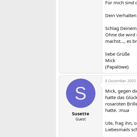
Für mich sind 
Dein Verhalten 
Schlag Deinem 
Ohne die wird 
machst..., es b
liebe Grüße
Mick
(Papalöwe)
8 Dezember 2003
S
Mick, gegen di
hatte das Glüc
rosaroten Bril
hatte. :mua
Susette
Guest
Ute, frag ihn,
Liebesmails sc