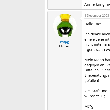
Anmerkung mein
8 Dezember 2003
Hallo Ute!
Ich denke auch
eine eigene in
m@g
nicht miteinand
Mitglied
irgendwann wer
Mein Mann hat ä
dagegen an. Re
Bitte ihn, Dir 
Eheberatung, ma
gefallen!
Viel Kraft und
wünscht Dir,
M@g