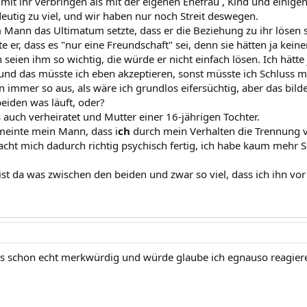
r mit ihr verbringen als mit der eigenen Ehefrau , Kind und einig
deutig zu viel, und wir haben nur noch Streit deswegen.
 Mann das Ultimatum setzte, dass er die Beziehung zu ihr lösen 
te er, dass es "nur eine Freundschaft" sei, denn sie hätten ja kei
seien ihm so wichtig, die würde er nicht einfach lösen. Ich hätt
und das müsste ich eben akzeptieren, sonst müsste ich Schluss 
n immer so aus, als wäre ich grundlos eifersüchtig, aber das bilde
eiden was läuft, oder?
s auch verheiratet und Mutter einer 16-jährigen Tochter.
 meinte mein Mann, dass i
ch
durch mein Verhalten die Trennung 
macht mich dadurch richtig psychisch fertig, ich habe kaum mehr
ist da was zwischen den beiden und zwar so viel, dass ich ihn vor d
des schon echt merkwürdig und würde glaube ich egnauso reagiere