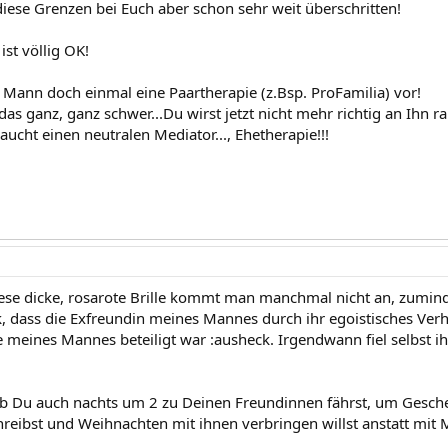
diese Grenzen bei Euch aber schon sehr weit überschritten!
ist völlig OK!
Mann doch einmal eine Paartherapie (z.Bsp. ProFamilia) vor!
das ganz, ganz schwer...Du wirst jetzt nicht mehr richtig an Ihn
raucht einen neutralen Mediator..., Ehetherapie!!!
ese dicke, rosarote Brille kommt man manchmal nicht an, zumind
k, dass die Exfreundin meines Mannes durch ihr egoistisches Ver
le meines Mannes beteiligt war :ausheck. Irgendwann fiel selbst i
 ob Du auch nachts um 2 zu Deinen Freundinnen fährst, um Gesc
hreibst und Weihnachten mit ihnen verbringen willst anstatt mit