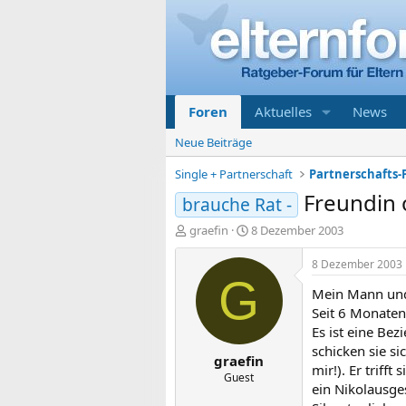
Foren
Aktuelles
News
Neue Beiträge
Single + Partnerschaft
Partnerschafts-
Freundin
brauche Rat -
E
E
graefin
8 Dezember 2003
r
r
s
s
8 Dezember 2003
t
t
G
Mein Mann und i
e
e
l
l
Seit 6 Monaten 
l
l
Es ist eine Bez
e
t
schicken sie si
graefin
r
a
mir!). Er triff
m
Guest
ein Nikolausge