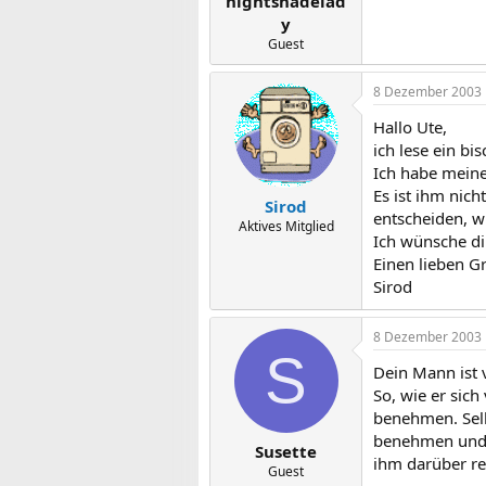
nightshadelad
y
Guest
8 Dezember 2003
Hallo Ute,
ich lese ein bi
Ich habe meine
Es ist ihm nich
Sirod
entscheiden, w
Aktives Mitglied
Ich wünsche dir
Einen lieben G
Sirod
8 Dezember 2003
S
Dein Mann ist v
So, wie er sich
benehmen. Selbs
benehmen und d
Susette
ihm darüber re
Guest