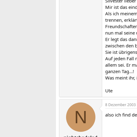
Silvester liebe
Mir ist das ein
Als ich meinem
trennen, erklär
Freundschaften 
nun mal seine 
Er legt das dan
zwischen den b
Sie ist übrigen
Auf jeden Fall
allem sei. Er 
ganzen Tag...!
Was meint ihr, 
Ute
8 Dezember 2003
N
also ich find 