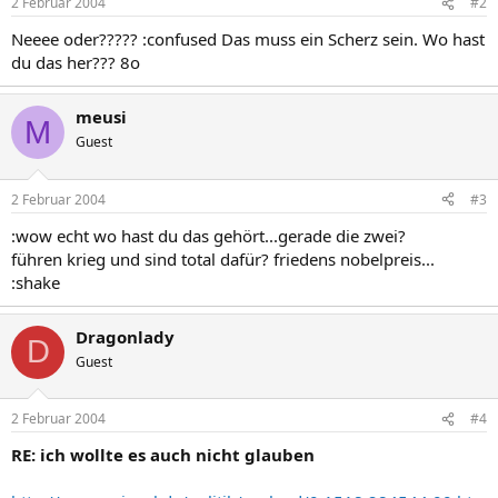
2 Februar 2004
#2
Neeee oder????? :confused Das muss ein Scherz sein. Wo hast
du das her??? 8o
meusi
M
Guest
2 Februar 2004
#3
:wow echt wo hast du das gehört...gerade die zwei?
führen krieg und sind total dafür? friedens nobelpreis...
:shake
Dragonlady
D
Guest
2 Februar 2004
#4
RE: ich wollte es auch nicht glauben