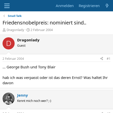
Anmelden
Registrieren
Small Talk
Friedensnobelpreis: nominiert sind..
E
E
Dragonlady
2 Februar 2004
r
r
s
s
Dragonlady
D
t
t
Guest
e
e
l
l
l
l
2 Februar 2004
#1
e
t
r
a
... George Bush und Tony Blair
m
hab ich was verpasst oder ist das deren Ernst? Was haltet Ihr
davon
Jenny
Kennt mich noch wer? ;-)