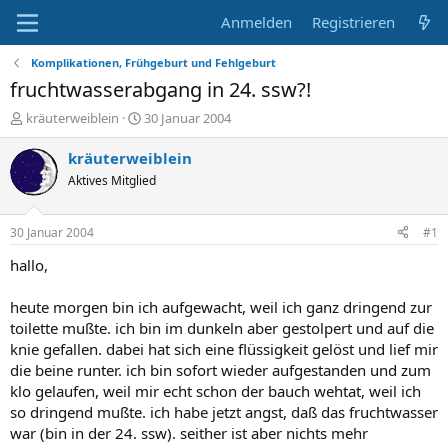
Anmelden
Registrieren
Komplikationen, Frühgeburt und Fehlgeburt
fruchtwasserabgang in 24. ssw?!
E
E
kräuterweiblein
30 Januar 2004
r
r
s
s
kräuterweiblein
t
t
Aktives Mitglied
e
e
l
l
l
l
30 Januar 2004
#1
e
t
r
a
hallo,
m
heute morgen bin ich aufgewacht, weil ich ganz dringend zur
toilette mußte. ich bin im dunkeln aber gestolpert und auf die
knie gefallen. dabei hat sich eine flüssigkeit gelöst und lief mir
die beine runter. ich bin sofort wieder aufgestanden und zum
klo gelaufen, weil mir echt schon der bauch wehtat, weil ich
so dringend mußte. ich habe jetzt angst, daß das fruchtwasser
war (bin in der 24. ssw). seither ist aber nichts mehr