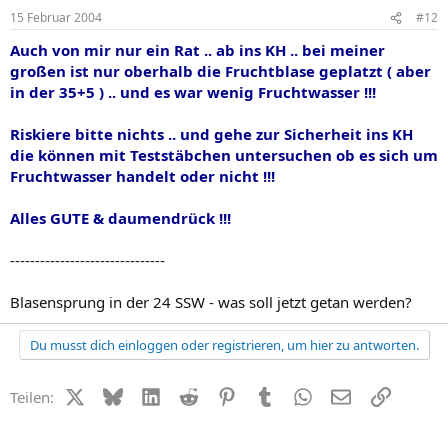
15 Februar 2004
#12
Auch von mir nur ein Rat .. ab ins KH .. bei meiner
großen ist nur oberhalb die Fruchtblase geplatzt ( aber
in der 35+5 ) .. und es war wenig Fruchtwasser !!!
Riskiere bitte nichts .. und gehe zur Sicherheit ins KH
die können mit Teststäbchen untersuchen ob es sich um
Fruchtwasser handelt oder nicht !!!
Alles GUTE & daumendrück !!!
-------------------------------
Blasensprung in der 24 SSW - was soll jetzt getan werden?
Du musst dich einloggen oder registrieren, um hier zu antworten.
X (Twitter)
Bluesky
LinkedIn
Reddit
Pinterest
Tumblr
WhatsApp
E-Mail
Link
Teilen: