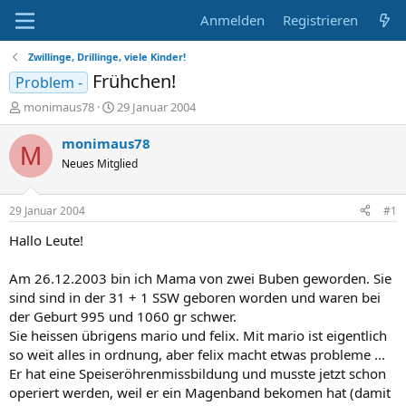
Anmelden
Registrieren
Zwillinge, Drillinge, viele Kinder!
Frühchen!
Problem -
E
E
monimaus78
29 Januar 2004
r
r
s
s
monimaus78
M
t
t
Neues Mitglied
e
e
l
l
l
l
29 Januar 2004
#1
e
t
r
a
Hallo Leute!
m
Am 26.12.2003 bin ich Mama von zwei Buben geworden. Sie
sind sind in der 31 + 1 SSW geboren worden und waren bei
der Geburt 995 und 1060 gr schwer.
Sie heissen übrigens mario und felix. Mit mario ist eigentlich
so weit alles in ordnung, aber felix macht etwas probleme ...
Er hat eine Speiseröhrenmissbildung und musste jetzt schon
operiert werden, weil er ein Magenband bekomen hat (damit