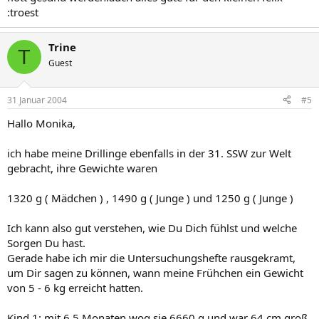
:troest
Trine
T
Guest
31 Januar 2004
#5
Hallo Monika,
ich habe meine Drillinge ebenfalls in der 31. SSW zur Welt
gebracht, ihre Gewichte waren
1320 g ( Mädchen ) , 1490 g ( Junge ) und 1250 g ( Junge )
Ich kann also gut verstehen, wie Du Dich fühlst und welche
Sorgen Du hast.
Gerade habe ich mir die Untersuchungshefte rausgekramt,
um Dir sagen zu können, wann meine Frühchen ein Gewicht
von 5 - 6 kg erreicht hatten.
Kind 1: mit 6,5 Monaten wog sie 6660 g und war 64 cm groß