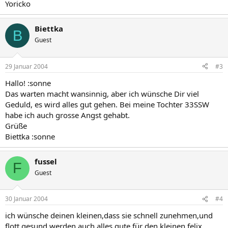
Yoricko
Biettka
B
Guest
29 Januar 2004
#3
Hallo! :sonne
Das warten macht wansinnig, aber ich wünsche Dir viel
Geduld, es wird alles gut gehen. Bei meine Tochter 33SSW
habe ich auch grosse Angst gehabt.
Grüße
Biettka :sonne
fussel
F
Guest
30 Januar 2004
#4
ich wünsche deinen kleinen,dass sie schnell zunehmen,und
flott gesund werden.auch alles gute für den kleinen felix