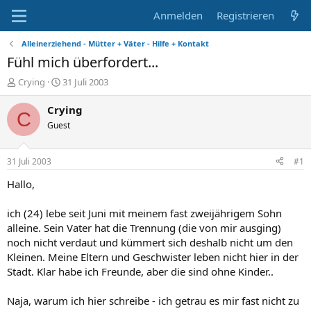
Anmelden
Registrieren
Alleinerziehend - Mütter + Väter - Hilfe + Kontakt
Fühl mich überfordert...
E
E
Crying
31 Juli 2003
r
r
s
s
Crying
C
t
t
Guest
e
e
l
l
l
l
31 Juli 2003
#1
e
t
r
a
Hallo,
m
ich (24) lebe seit Juni mit meinem fast zweijährigem Sohn
alleine. Sein Vater hat die Trennung (die von mir ausging)
noch nicht verdaut und kümmert sich deshalb nicht um den
Kleinen. Meine Eltern und Geschwister leben nicht hier in der
Stadt. Klar habe ich Freunde, aber die sind ohne Kinder..
Naja, warum ich hier schreibe - ich getrau es mir fast nicht zu