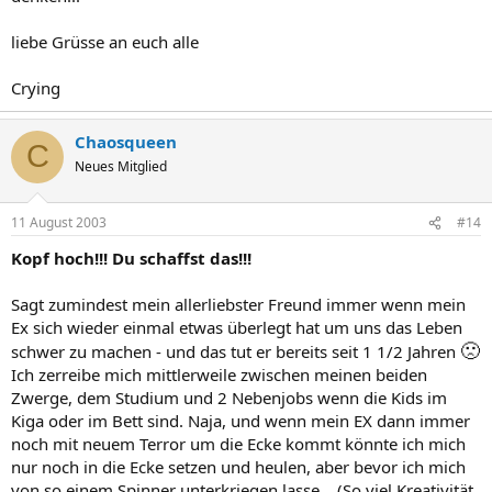
liebe Grüsse an euch alle
Crying
Chaosqueen
C
Neues Mitglied
11 August 2003
#14
Kopf hoch!!! Du schaffst das!!!
Sagt zumindest mein allerliebster Freund immer wenn mein
Ex sich wieder einmal etwas überlegt hat um uns das Leben
🙁
schwer zu machen - und das tut er bereits seit 1 1/2 Jahren
Ich zerreibe mich mittlerweile zwischen meinen beiden
Zwerge, dem Studium und 2 Nebenjobs wenn die Kids im
Kiga oder im Bett sind. Naja, und wenn mein EX dann immer
noch mit neuem Terror um die Ecke kommt könnte ich mich
nur noch in die Ecke setzen und heulen, aber bevor ich mich
von so einem Spinner unterkriegen lasse... (So viel Kreativität