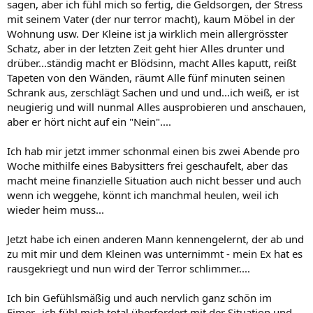
sagen, aber ich fühl mich so fertig, die Geldsorgen, der Stress
mit seinem Vater (der nur terror macht), kaum Möbel in der
Wohnung usw. Der Kleine ist ja wirklich mein allergrösster
Schatz, aber in der letzten Zeit geht hier Alles drunter und
drüber...ständig macht er Blödsinn, macht Alles kaputt, reißt
Tapeten von den Wänden, räumt Alle fünf minuten seinen
Schrank aus, zerschlägt Sachen und und und...ich weiß, er ist
neugierig und will nunmal Alles ausprobieren und anschauen,
aber er hört nicht auf ein "Nein"....
Ich hab mir jetzt immer schonmal einen bis zwei Abende pro
Woche mithilfe eines Babysitters frei geschaufelt, aber das
macht meine finanzielle Situation auch nicht besser und auch
wenn ich weggehe, könnt ich manchmal heulen, weil ich
wieder heim muss...
Jetzt habe ich einen anderen Mann kennengelernt, der ab und
zu mit mir und dem Kleinen was unternimmt - mein Ex hat es
rausgekriegt und nun wird der Terror schlimmer....
Ich bin Gefühlsmäßig und auch nervlich ganz schön im
Eimer...ich fühl mich total überfordert mit der Situation und