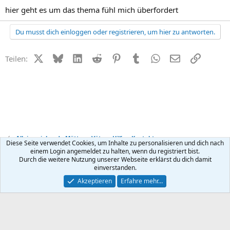
hier geht es um das thema fühl mich überfordert
Du musst dich einloggen oder registrieren, um hier zu antworten.
X (Twitter)
Bluesky
LinkedIn
Reddit
Pinterest
Tumblr
WhatsApp
E-Mail
Link
Teilen:
Alleinerziehend - Mütter + Väter - Hilfe + Kontakt
Diese Seite verwendet Cookies, um Inhalte zu personalisieren und dich nach
einem Login angemeldet zu halten, wenn du registriert bist.
Durch die weitere Nutzung unserer Webseite erklärst du dich damit
Kontakt
Nutzungsbedingungen
Datenschutz
Hilfe
R
einverstanden.
S
S
®
Community platform by XenForo
© 2010-2026 XenForo Ltd.
Akzeptieren
Erfahre mehr…