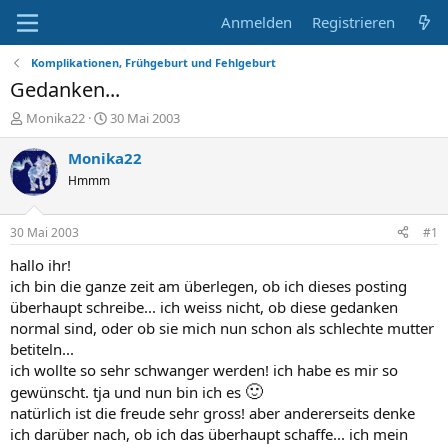
Anmelden
Registrieren
Komplikationen, Frühgeburt und Fehlgeburt
Gedanken...
E
E
Monika22
30 Mai 2003
r
r
s
s
Monika22
t
t
Hmmm
e
e
l
l
l
l
30 Mai 2003
#1
e
t
r
a
hallo ihr!
m
ich bin die ganze zeit am überlegen, ob ich dieses posting
überhaupt schreibe... ich weiss nicht, ob diese gedanken
normal sind, oder ob sie mich nun schon als schlechte mutter
betiteln...
ich wollte so sehr schwanger werden! ich habe es mir so
🙂
gewünscht. tja und nun bin ich es
natürlich ist die freude sehr gross! aber andererseits denke
ich darüber nach, ob ich das überhaupt schaffe... ich mein