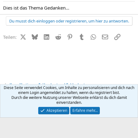
Dies ist das Thema Gedanken...
Du musst dich einloggen oder registrieren, um hier zu antworten.
X (Twitter)
Bluesky
LinkedIn
Reddit
Pinterest
Tumblr
WhatsApp
E-Mail
Link
Teilen:
Komplikationen, Frühgeburt und Fehlgeburt
Diese Seite verwendet Cookies, um Inhalte zu personalisieren und dich nach
einem Login angemeldet zu halten, wenn du registriert bist.
Durch die weitere Nutzung unserer Webseite erklärst du dich damit
Kontakt
Nutzungsbedingungen
Datenschutz
Hilfe
R
einverstanden.
S
S
®
Community platform by XenForo
© 2010-2026 XenForo Ltd.
Akzeptieren
Erfahre mehr…