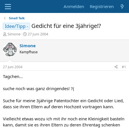
Anmelden
Registrieren
Small Talk
Gedicht für eine 3jährige!?
Idee/Tipp -
E
E
Simone
27 Juni 2004
r
r
s
s
Simone
t
t
Kampfhase
e
e
l
l
l
l
27 Juni 2004
#1
e
t
r
a
Tagchen...
m
suche noch was ganz dringendes! ?(
Suche für meine 3jährige Patentochter ein Gedicht oder Lied,
dass sie ihren Eltern auf deren Hochzeit vortragen kann.
Vielleicht etwas wozu ich mit ihr noch eine Kleinigkeit basteln
kann, damit sie es ihren Eltern zu deren Ehrentag schenken