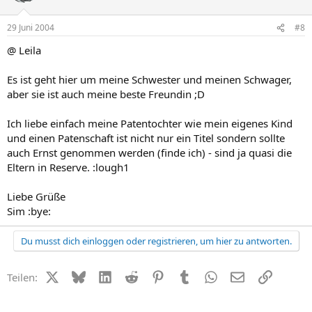
29 Juni 2004
#8
@ Leila
Es ist geht hier um meine Schwester und meinen Schwager,
aber sie ist auch meine beste Freundin ;D
Ich liebe einfach meine Patentochter wie mein eigenes Kind
und einen Patenschaft ist nicht nur ein Titel sondern sollte
auch Ernst genommen werden (finde ich) - sind ja quasi die
Eltern in Reserve. :lough1
Liebe Grüße
Sim :bye:
Du musst dich einloggen oder registrieren, um hier zu antworten.
X (Twitter)
Bluesky
LinkedIn
Reddit
Pinterest
Tumblr
WhatsApp
E-Mail
Link
Teilen: