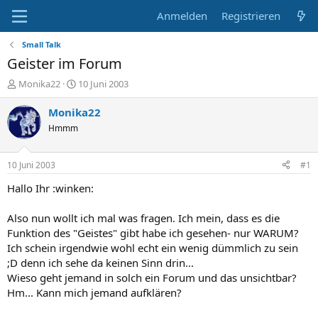
Anmelden
Registrieren
Small Talk
Geister im Forum
E
E
Monika22
10 Juni 2003
r
r
s
s
Monika22
t
t
Hmmm
e
e
l
l
l
l
10 Juni 2003
#1
e
t
r
a
Hallo Ihr :winken:
m
Also nun wollt ich mal was fragen. Ich mein, dass es die
Funktion des "Geistes" gibt habe ich gesehen- nur WARUM?
Ich schein irgendwie wohl echt ein wenig dümmlich zu sein
;D denn ich sehe da keinen Sinn drin...
Wieso geht jemand in solch ein Forum und das unsichtbar?
Hm... Kann mich jemand aufklären?