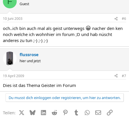
F
Guest
10 Juni 2003
#6
😀
och..ich bin auch mal als geist unterwegs
nacher den ken
noch welche ich wohnhier im forum ;D und hab nüscht
anderes zu tun ;-) ;-) ;-)
flussrose
hier und jetzt
19 April 2009
#7
Dies ist das Thema Geister im Forum
Du musst dich einloggen oder registrieren, um hier zu antworten.
X (Twitter)
Bluesky
LinkedIn
Reddit
Pinterest
Tumblr
WhatsApp
E-Mail
Link
Teilen: