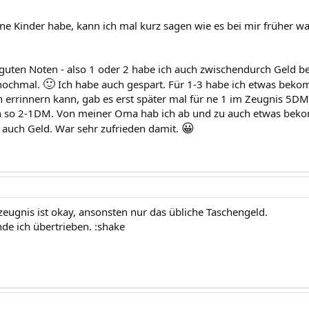
ne Kinder habe, kann ich mal kurz sagen wie es bei mir früher war
guten Noten - also 1 oder 2 habe ich auch zwischendurch Geld
🙂
nochmal.
Ich habe auch gespart. Für 1-3 habe ich etwas bek
h errinnern kann, gab es erst später mal für ne 1 im Zeugnis 5D
 so 2-1DM. Von meiner Oma hab ich ab und zu auch etwas bek
😀
 auch Geld. War sehr zufrieden damit.
zeugnis ist okay, ansonsten nur das übliche Taschengeld.
nde ich übertrieben. :shake