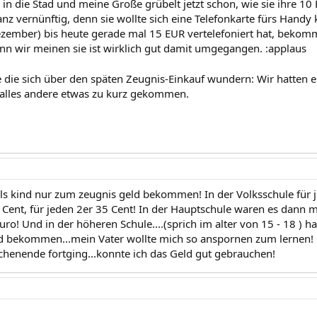
 in die Stad und meine Große grübelt jetzt schon, wie sie ihre 10 
nz vernünftig, denn sie wollte sich eine Telefonkarte fürs Handy
ezember) bis heute gerade mal 15 EUR vertelefoniert hat, beko
nn wir meinen sie ist wirklich gut damit umgegangen. :applaus
e die sich über den späten Zeugnis-Einkauf wundern: Wir hatten ei
r alles andere etwas zu kurz gekommen.
als kind nur zum zeugnis geld bekommen! In der Volksschule für j
 Cent, für jeden 2er 35 Cent! In der Hauptschule waren es dann me
uro! Und in der höheren Schule....(sprich im alter von 15 - 18 ) ha
ld bekommen...mein Vater wollte mich so anspornen zum lernen! 
henende fortging...konnte ich das Geld gut gebrauchen!