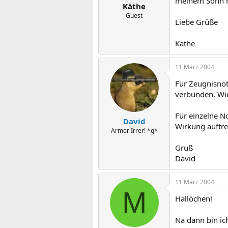
meinem Sohn ni
Käthe
Guest
Liebe Grüße
Käthe
11 März 2004
Für Zeugnisnot
verbunden. Wie
Für einzelne N
David
Wirkung auftre
Armer Irrer! *g*
Gruß
David
11 März 2004
M
Hallöchen!
Na dann bin ic