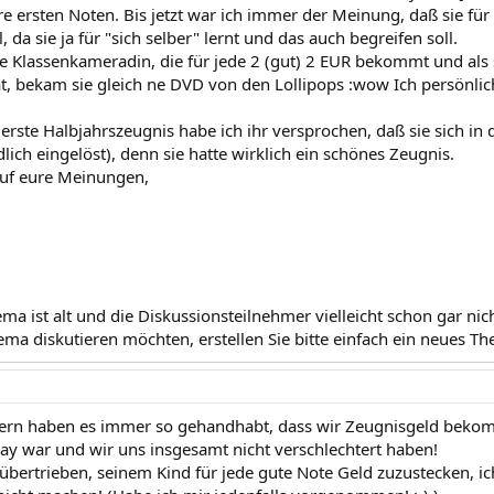
re ersten Noten. Bis jetzt war ich immer der Meinung, daß sie fü
da sie ja für "sich selber" lernt und das auch begreifen soll.
ne Klassenkameradin, die für jede 2 (gut) 2 EUR bekommt und als s
t, bekam sie gleich ne DVD von den Lollipops :wow Ich persönlic
 erste Halbjahrszeugnis habe ich ihr versprochen, daß sie sich in
lich eingelöst), denn sie hatte wirklich ein schönes Zeugnis.
auf eure Meinungen,
Thema ist alt und die Diskussionsteilnehmer vielleicht schon gar n
ma diskutieren möchten, erstellen Sie bitte einfach ein neues Them
ltern haben es immer so gehandhabt, dass wir Zeugnisgeld bek
ay war und wir uns insgesamt nicht verschlechtert haben!
 übertrieben, seinem Kind für jede gute Note Geld zuzustecken, i