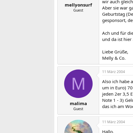
wir auch gleich
mellyonsurf
Aber sie war ga
Guest
Geburtstag (D
gesponsort, de
Ach und für di
und da ist hie
Liebe Grüße,
Melly & Co.
11 März 2004
M
Also ich habe 
um in Euro) 70
jeden 2er 3,5 E
Note 1 - 3) Ge
malima
das ich am Woc
Guest
11 März 2004
Hallo,