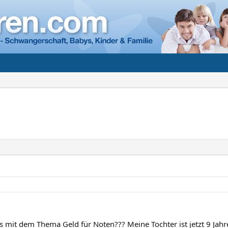
as mit dem Thema Geld für Noten??? Meine Tochter ist jetzt 9 Jah