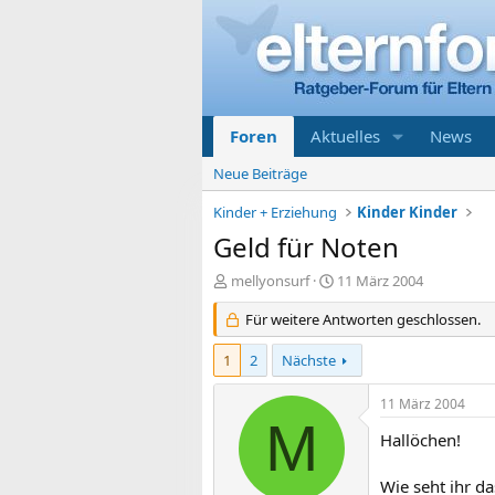
Foren
Aktuelles
News
Neue Beiträge
Kinder + Erziehung
Kinder Kinder
Geld für Noten
E
E
mellyonsurf
11 März 2004
r
r
s
Für weitere Antworten geschlossen.
s
t
t
e
e
1
2
Nächste
l
l
l
l
11 März 2004
e
t
M
r
a
Hallöchen!
m
Wie seht ihr d