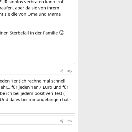
EUR sinnlos verbraten kann :rofl .
 kaufen, aber da sie von ihrem
mmt sie die von Oma und Mama
🙁
nen Sterbefall in der Familie
#5
eden 1er (ich rechne mal schnell
hr....für jeden 1er 7 Euro und für
be ich bei jedem positiven Test (
Und da es bei mir angefangen hat -
#6