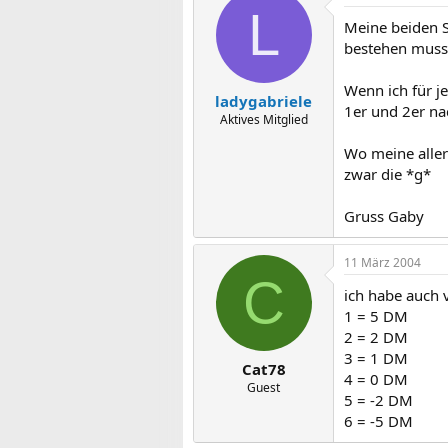
L
Meine beiden S
bestehen muss
Wenn ich für j
ladygabriele
1er und 2er na
Aktives Mitglied
Wo meine aller
zwar die *g*
Gruss Gaby
11 März 2004
C
ich habe auch
1 = 5 DM
2 = 2 DM
3 = 1 DM
Cat78
4 = 0 DM
Guest
5 = -2 DM
6 = -5 DM