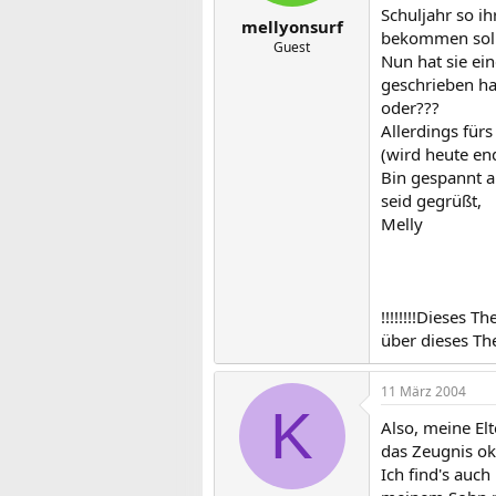
Schuljahr so ih
mellyonsurf
bekommen soll, 
Guest
Nun hat sie ei
geschrieben ha
oder???
Allerdings fürs
(wird heute end
Bin gespannt 
seid gegrüßt,
Melly
!!!!!!!!Dieses 
über dieses The
11 März 2004
K
Also, meine E
das Zeugnis ok
Ich find's auch