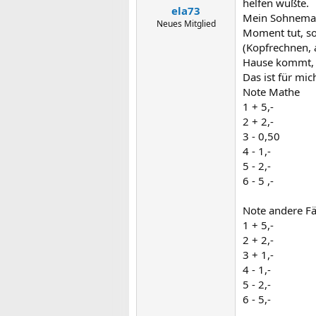
helfen wußte.
ela73
Mein Sohnemann 
Neues Mitglied
Moment tut, s
(Kopfrechnen, a
Hause kommt, 
Das ist für mic
Note Mathe
1 + 5,-
2 + 2,-
3 - 0,50
4 - 1,-
5 - 2,-
6 - 5 ,-
Note andere F
1 + 5,-
2 + 2,-
3 + 1,-
4 - 1,-
5 - 2,-
6 - 5,-