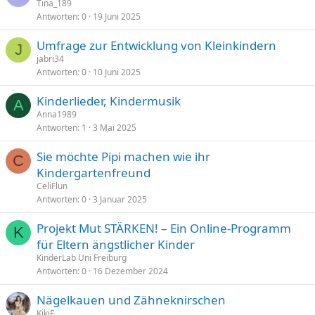
Tina_189
Antworten
0
19 Juni 2025
Umfrage zur Entwicklung von Kleinkindern
J
jabri34
Antworten
0
10 Juni 2025
Kinderlieder, Kindermusik
A
Anna1989
Antworten
1
3 Mai 2025
Sie möchte Pipi machen wie ihr
C
Kindergartenfreund
CeliFlun
Antworten
0
3 Januar 2025
Projekt Mut STÄRKEN! – Ein Online-Programm
K
für Eltern ängstlicher Kinder
KinderLab Uni Freiburg
Antworten
0
16 Dezember 2024
Nägelkauen und Zähneknirschen
KikiE