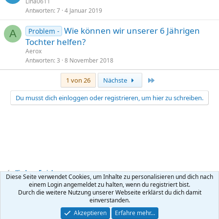
Lina0611
Antworten
7
4 Januar 2019
Wie können wir unserer 6 Jährigen
Problem -
A
Tochter helfen?
Aerox
Antworten
3
8 November 2018
Letzte
1 von 26
Nächste
Du musst dich einloggen oder registrieren, um hier zu schreiben.
Kinder + Erziehung
Diese Seite verwendet Cookies, um Inhalte zu personalisieren und dich nach
einem Login angemeldet zu halten, wenn du registriert bist.
Durch die weitere Nutzung unserer Webseite erklärst du dich damit
Kontakt
Nutzungsbedingungen
Datenschutz
Hilfe
R
einverstanden.
S
S
®
Community platform by XenForo
© 2010-2026 XenForo Ltd.
Akzeptieren
Erfahre mehr…