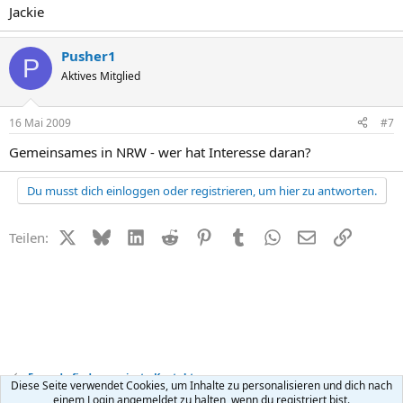
Jackie
Pusher1
P
Aktives Mitglied
16 Mai 2009
#7
Gemeinsames in NRW - wer hat Interesse daran?
Du musst dich einloggen oder registrieren, um hier zu antworten.
X (Twitter)
Bluesky
LinkedIn
Reddit
Pinterest
Tumblr
WhatsApp
E-Mail
Link
Teilen:
Freunde finden + private Kontakte
Diese Seite verwendet Cookies, um Inhalte zu personalisieren und dich nach
einem Login angemeldet zu halten, wenn du registriert bist.