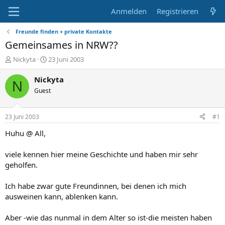
Anmelden
Registrieren
Freunde finden + private Kontakte
Gemeinsames in NRW??
E
E
Nickyta
23 Juni 2003
r
r
s
s
Nickyta
N
t
t
Guest
e
e
l
l
l
l
23 Juni 2003
#1
e
t
r
a
Huhu @ All,
m
viele kennen hier meine Geschichte und haben mir sehr
geholfen.
Ich habe zwar gute Freundinnen, bei denen ich mich
ausweinen kann, ablenken kann.
Aber -wie das nunmal in dem Alter so ist-die meisten haben