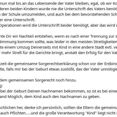
d nun mal bis an das Lebensende der Vater bleiben, egal, ob wir 
eren beiden Kindern wurde nie die Unterschrift des Vaters benöt
n der Schule umzumelden, und auch bei dem bevorstehenden Schu
r eine Unterschrift.
perationen wird die Unterschrift beider benötigt, aber das wird w
nte Dir ein Nachteil entstehen, wenn es nach einer Trennung zur
timmung kommen sollte, was leider in den meisten Streitigkeiten d
te einem Umzug Deinerseits mit Kind in eine andere Stadt evtl. 
 mehr Streß für die Gerichte bringt, anstatt den Erfolg für den Vat
rzeit die gemeinsame Sorgerechtserklärung schon vor der Entbin
te, falls mir bei der Geburt etwas zustößt, das der Vater unnötig
i dem gemeinsamen Sorgerecht noch hinzu.
g:
d bei der Geburt Deinen Nachnamen bekommen, so ist es bei einer
wand Möglich, dem Kind auch den Nachnamen zu geben.
hlichen her, denke ich persönlich, sollten die Eltern die gemein
auch Pflichten.....und die große Verantwortung "Kind" liegt nicht n