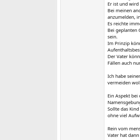
Er ist und wir
Bei meinen and
anzumelden, i
Es reichte imme
Bei geplanten O
sein.
Im Prinzip kön
Aufenthaltsbes
Der Vater könn
Fällen auch nur
Ich habe seine
vermeiden woll
Ein Aspekt be
Namensgebun
Sollte das Kin
ohne viel Auf
Rein vom mensc
Vater hat dann 