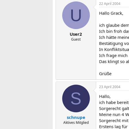
22 April 2004
U
Hallo Grack,
ich glaube dem 
Ich bin froh da
User2
Ich hätte mein
Guest
Bestätigung vo
In Konfliktsit
Ich frage mich
Das klingt so 
Grüße
23 April 2004
S
Hallo,
ich habe berei
Sorgerecht galt
Meine nun 4 Wo
schnupe
Sorgerecht mit
Aktives Mitglied
Erstens lag für