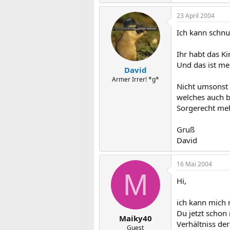
23 April 2004
Ich kann schnu
Ihr habt das K
Und das ist me
David
Armer Irrer! *g*
Nicht umsonst 
welches auch be
Sorgerecht meh
Gruß
David
16 Mai 2004
M
Hi,
ich kann mich 
Du jetzt schon
Maiky40
Verhältniss de
Guest