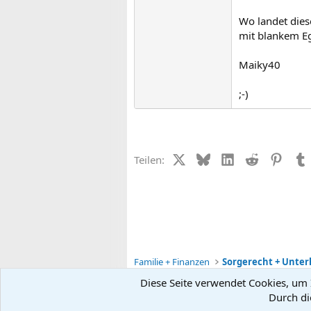
Wo landet dies
mit blankem Eg
Maiky40
;-)
X (Twitter)
Bluesky
LinkedIn
Reddit
Pinter
Teilen:
Familie + Finanzen
Diese Seite verwendet Cookies, um I
Durch di