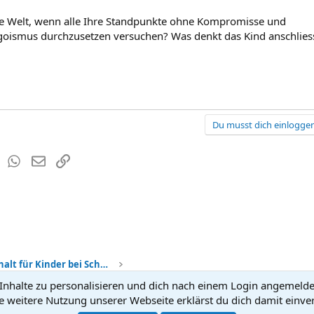
e Welt, wenn alle Ihre Standpunkte ohne Kompromisse und
oismus durchzusetzen versuchen? Was denkt das Kind anschlies
Du musst dich einloggen
est
Tumblr
WhatsApp
E-Mail
Link
Sorgerecht + Unterhalt für Kinder bei Scheidung
nhalte zu personalisieren und dich nach einem Login angemeldet 
Kontakt
Nutzun
e weitere Nutzung unserer Webseite erklärst du dich damit einve