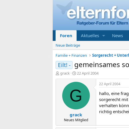
Foren
Aktuelles
News
Neue Beiträge
Familie + Finanzen
gemeinsames so
Eilt! -
E
E
grack
22 April 2004
r
r
s
s
22 April 2004
t
t
G
hallo, eine fr
e
e
l
l
sorgerecht mit 
l
l
verhalten könn
e
t
richtig entsche
grack
r
a
m
Neues Mitglied