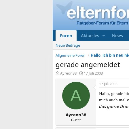
Foren
Aktuelles
News
Neue Beiträge
Allgemeine Foren
Hallo, ich bin neu hi
gerade angemeldet
E
E
Ayreon38
17 Juli 2003
r
r
s
s
17 Juli 2003
t
t
A
e
e
Hallo, gerade b
l
l
mich auch mal v
l
l
das ganze Drum
e
t
Ayreon38
r
a
m
Guest