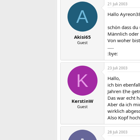
21 Juli 2003
A
Hallo Ayreon3
schön dass du 
Männlich oder 
Akisi65
Von woher bist
Guest
.....
:bye:
23 Juli 2003
K
Hallo,
ich bin ebenfa
Jahren Ehe get
Das war echt h
KerstinW
Aber da ich mi
Guest
wirklich abges
Also Kopf hoch 
28 Juli 2003