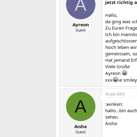
A
jetzt richtig
Hallo,
da ging was sch
Ayreon
Zu Euren Frage
Guest
Ich bin männli
aufgeschlossen
Noch leben wir
gemeinsam, so 
Hat jemand Erf
Viele Grüße
😀
Ayreon
😀
xxx
ie smiley
30 Juli 2003
A
:winken:
hallo...bin auch
sehen.
Aisha
Aisha
Guest