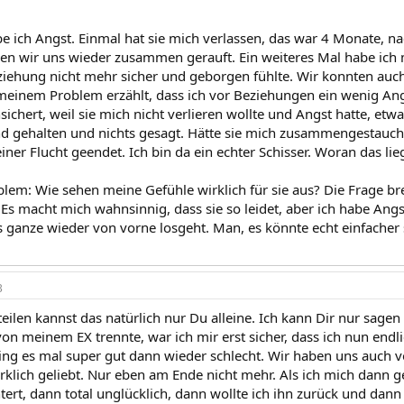
abe ich Angst. Einmal hat sie mich verlassen, das war 4 Monat
en wir uns wieder zusammen gerauft. Ein weiteres Mal habe ich m
ziehung nicht mehr sicher und geborgen fühlte. Wir konnten auch
meinem Problem erzählt, dass ich vor Beziehungen ein wenig Ang
sichert, weil sie mich nicht verlieren wollte und Angst hatte, etwa
d gehalten und nichts gesagt. Hätte sie mich zusammengestaucht,
iner Flucht geendet. Ich bin da ein echter Schisser. Woran das lie
lem: Wie sehen meine Gefühle wirklich für sie aus? Die Frage bre
Es macht mich wahnsinnig, dass sie so leidet, aber ich habe Angst,
 ganze wieder von vorne losgeht. Man, es könnte echt einfacher s
3
teilen kannst das natürlich nur Du alleine. Ich kann Dir nur sagen
on meinem EX trennte, war ich mir erst sicher, dass ich nun endli
ing es mal super gut dann wieder schlecht. Wir haben uns auch v
rklich geliebt. Nur eben am Ende nicht mehr. Als ich mich dann g
tert, dann total unglücklich, dann wollte ich ihn zurück und dann