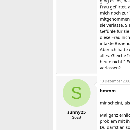
ging es los, d
Frau geflirtet,
mich noch zur 
mitgenommen. S
sie verlasse. S
Gefühle für sie
diese Frau nich
intakte Bezieh
Aber ich hatte 
alles. Gleiche 
heute nicht "-E
verlassen?
13 Dezember 200
S
hmmm.....
mir scheint, al
sunny25
Mal ganz erhli
Guest
problem mit ihr
Du darfst an s