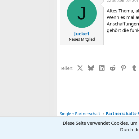
22 September 201
J
Altes Thema, ak
Wenn es mal au
Anschaffungen,
gehört die funk
Jucke1
Neues Mitglied
X (Twitter)
Bluesky
LinkedIn
Reddit
Pinter
Teilen:
Single + Partnerschaft
Partnerschafts-
Diese Seite verwendet Cookies, um I
Durch di