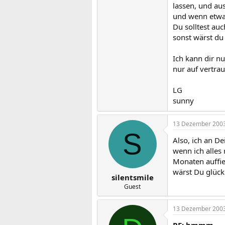
lassen, und aus
und wenn etwas 
Du solltest auc
sonst wärst du 
Ich kann dir nu
nur auf vertra
LG
sunny
13 Dezember 200
S
Also, ich an De
wenn ich alles 
Monaten auffie
wärst Du glückl
silentsmile
Guest
13 Dezember 200
RE: hmmm.....