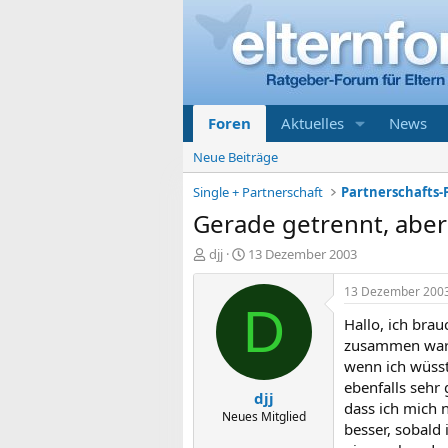
Foren
Aktuelles
News
Neue Beiträge
Single + Partnerschaft
Partnerschafts-
Gerade getrennt, aber 
E
E
djj
13 Dezember 2003
r
r
s
s
13 Dezember 200
t
t
D
Hallo, ich brau
e
e
l
l
zusammen war. 
l
l
wenn ich wüsste
e
t
ebenfalls sehr
djj
r
a
dass ich mich 
m
Neues Mitglied
besser, sobald