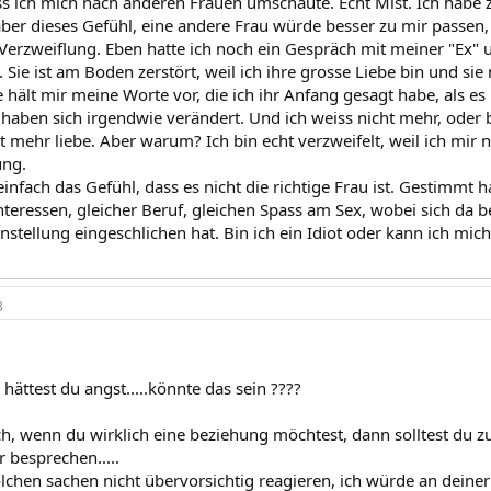
ass ich mich nach anderen Frauen umschaute. Echt Mist. Ich habe 
 aber dieses Gefühl, eine andere Frau würde besser zu mir passen, 
Verzweiflung. Eben hatte ich noch ein Gespräch mit meiner "Ex" 
ie ist am Boden zerstört, weil ich ihre grosse Liebe bin und sie
ie hält mir meine Worte vor, die ich ihr Anfang gesagt habe, als e
 haben sich irgendwie verändert. Und ich weiss nicht mehr, oder bi
t mehr liebe. Aber warum? Ich bin echt verzweifelt, weil ich mir 
ung.
einfach das Gefühl, dass es nicht die richtige Frau ist. Gestimmt 
Interessen, gleicher Beruf, gleichen Spass am Sex, wobei sich da be
instellung eingeschlichen hat. Bin ich ein Idiot oder kann ich mi
3
s hättest du angst.....könnte das sein ????
ch, wenn du wirklich eine beziehung möchtest, dann solltest du z
 besprechen.....
olchen sachen nicht übervorsichtig reagieren, ich würde an deine