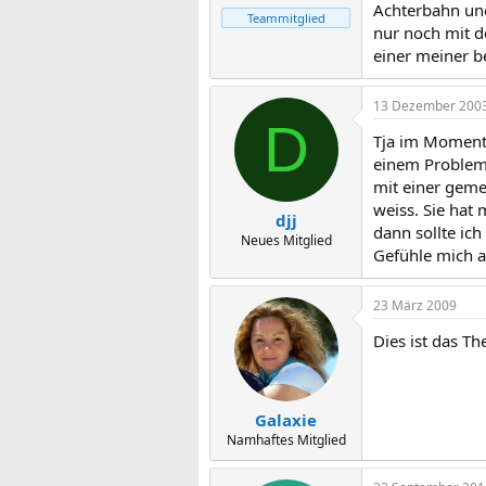
Achterbahn und
Teammitglied
nur noch mit d
einer meiner b
13 Dezember 200
D
Tja im Moment f
einem Problem z
mit einer geme
weiss. Sie hat 
djj
dann sollte ich
Neues Mitglied
Gefühle mich a
23 März 2009
Dies ist das Th
Galaxie
Namhaftes Mitglied