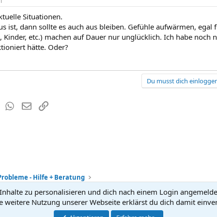
1
tuelle Situationen.
s ist, dann sollte es auch aus bleiben. Gefühle aufwärmen, ega
 Kinder, etc.) machen auf Dauer nur unglücklich. Ich habe noch 
tioniert hätte. Oder?
Du musst dich einloggen
est
Tumblr
WhatsApp
E-Mail
Link
Probleme - Hilfe + Beratung
nhalte zu personalisieren und dich nach einem Login angemeldet 
Kontakt
Nutzun
e weitere Nutzung unserer Webseite erklärst du dich damit einve
®
Community platform by XenForo
© 2010-2026 XenForo Ltd.