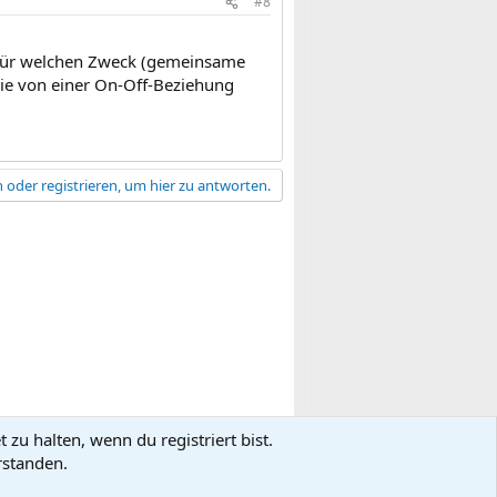
#8
l für welchen Zweck (gemeinsame
nie von einer On-Off-Beziehung
 oder registrieren, um hier zu antworten.
zu halten, wenn du registriert bist.
gsbedingungen
Datenschutz
Hilfe
R
rstanden.
S
S